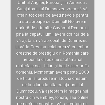
Unit al Angliei, Europa și în America .
Cu ajutorul Lui Dumnezeu vrem să vă
oferin tot ceea ce aveți nevoie pentru
a sta aproape de Domnul! Noi avem
dorință de a trimite Cuvântul Domnului
pină la capătul lumii,avem dorință de a
vă ajuta să vă apropiați de Dumnezeu.
Librăria Crestina colaborează cu edituri
creștine de prestigiu din Romania care
ne pun la dispoziție săptămânal
materiale noi , titluri și best seller-uri în
domeniu. Momentan avem peste 2000
de titluri si produse in stoc si crestem
de la o luna la alta cu ajutorul lui
Dumnezeu. Vă așteptam la magazinul
nostru din wembley, londra, sau online
pe paginile noastre . Vă așteptam pe