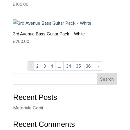
£
100.00
3rd Avenue Bass Guitar Pack – White
£
200.00
1
2
3
4
…
34
35
36
→
Search
Recent Posts
Materiale Copii
Recent Comments