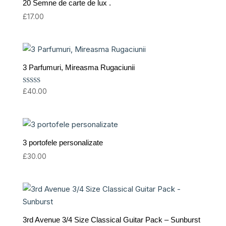
20 Semne de carte de lux .
£
17.00
3 Parfumuri, Mireasma Rugaciunii
Rated
£
40.00
5.00
out of 5
3 portofele personalizate
£
30.00
3rd Avenue 3/4 Size Classical Guitar Pack – Sunburst