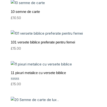
10 semne de carte
£
10.50
101 versete biblice preferate pentru femei
£
15.00
11 pixuri metalice cu versete biblice
Rated
£
15.00
4.50
out of 5