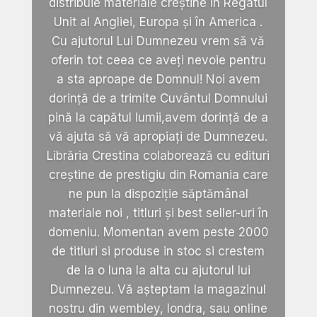
distribuie materiale creștine în Regatul
Unit al Angliei, Europa și în America .
Cu ajutorul Lui Dumnezeu vrem să vă
oferin tot ceea ce aveți nevoie pentru
a sta aproape de Domnul! Noi avem
dorință de a trimite Cuvântul Domnului
pină la capătul lumii,avem dorință de a
vă ajuta să vă apropiați de Dumnezeu.
Librăria Crestina colaborează cu edituri
creștine de prestigiu din Romania care
ne pun la dispoziție săptămânal
materiale noi , titluri și best seller-uri în
domeniu. Momentan avem peste 2000
de titluri si produse in stoc si crestem
de la o luna la alta cu ajutorul lui
Dumnezeu. Vă așteptam la magazinul
nostru din wembley, londra, sau online