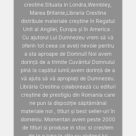
crestine.Situata in Londra,Wembley,
Marea Britanie,Libraria Crestina
distribuie materiale creștine în Regatul
Unit al Angliei, Europa și în America .
Cu ajutorul Lui Dumnezeu vrem să vă
oferin tot ceea ce aveți nevoie pentru
a sta aproape de Domnul! Noi avem
dorință de a trimite Cuvântul Domnului
pină la capătul lumii,avem dorință de a
vă ajuta să vă apropiați de Dumnezeu.
Librăria Crestina colaborează cu edituri
creștine de prestigiu din Romania care
ne pun la dispoziție săptămânal
materiale noi , titluri și best seller-uri în
domeniu. Momentan avem peste 2000
de titluri si produse in stoc si crestem
de la o luna la alta cu ajutorul lui