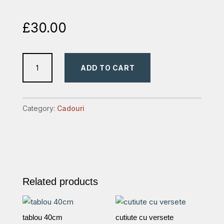
£
30.00
3
ADD TO CART
portofele
personalizate
quantity
Category:
Cadouri
Related products
tablou 40cm
cutiute cu versete