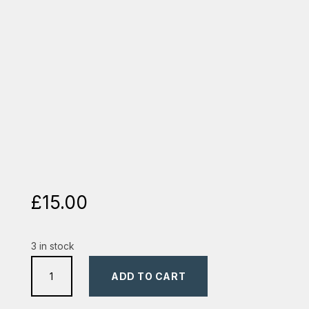
£
15.00
3 in stock
ceas
ADD TO CART
de
perete