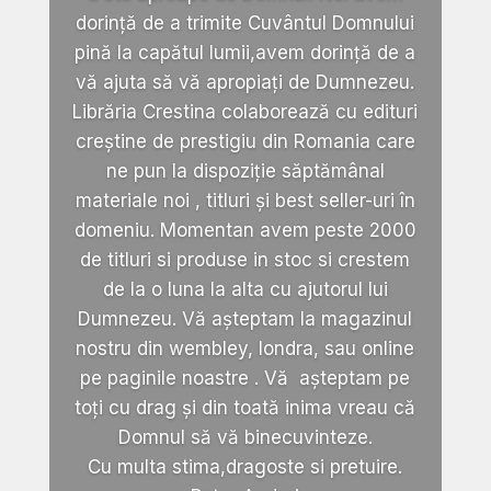
dorință de a trimite Cuvântul Domnului
pină la capătul lumii,avem dorință de a
vă ajuta să vă apropiați de Dumnezeu.
Librăria Crestina colaborează cu edituri
creștine de prestigiu din Romania care
ne pun la dispoziție săptămânal
materiale noi , titluri și best seller-uri în
domeniu. Momentan avem peste 2000
de titluri si produse in stoc si crestem
de la o luna la alta cu ajutorul lui
Dumnezeu. Vă așteptam la magazinul
nostru din wembley, londra, sau online
pe paginile noastre . Vă așteptam pe
toți cu drag și din toată inima vreau că
Domnul să vă binecuvinteze.
Cu multa stima,dragoste si pretuire.