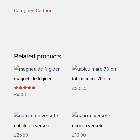
quantity
Category:
Cadouri
Related products
magneti de frigider
tablou mare 70 cm
£
30.50
Rated
£
4.00
5.00
out of 5
cutiute cu versete
cani cu versete
£
25.50
£
10.00