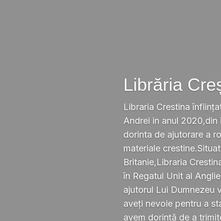
Librăria Cre
Libraria Crestina înființa
Andrei in anul 2020,din i
dorinta de ajutorare a r
materiale crestine.Situ
Britanie,Libraria Crestin
în Regatul Unit al Anglie
ajutorul Lui Dumnezeu v
aveți nevoie pentru a s
avem dorință de a trimi