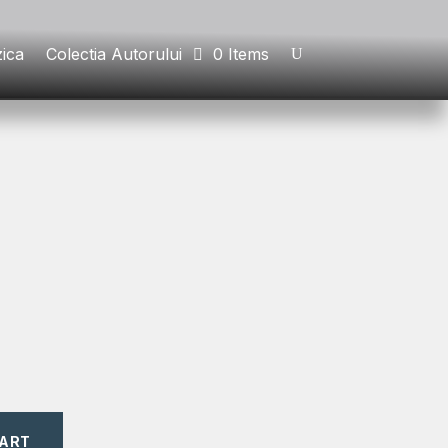
ica
Colectia Autorului
0 Items
CART