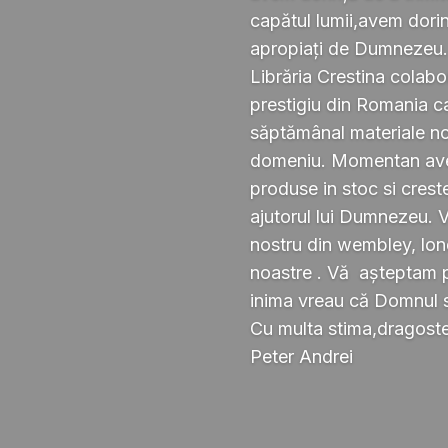
capătul lumii,avem dorin
apropiați de Dumnezeu
Librăria Crestina colabo
prestigiu din Romania ca
săptămânal materiale noi ,
domeniu. Momentan avem
produse in stoc si crest
ajutorul lui Dumnezeu. 
nostru din wembley, lond
noastre . Vă așteptam pe
inima vreau că Domnul 
Cu multa stima,dragoste 
Peter Andrei