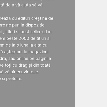
ță de a vă ajuta să vă
.
rează cu edituri creștine de
re ne pun la dispoziție
 titluri și best seller-uri în
 peste 2000 de titluri si
em de la o luna la alta cu
Vă așteptam la magazinul
ra, sau online pe paginile
 toți cu drag și din toată
să vă binecuvinteze.
si pretuire.