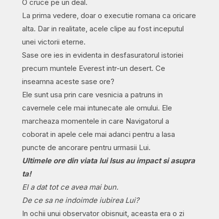
O cruce pe un deal.
La prima vedere, doar o executie romana ca oricare
alta. Dar in realitate, acele clipe au fost inceputul
unei victorii eterne.
Sase ore ies in evidenta in desfasuratorul istoriei
precum muntele Everest intr-un desert. Ce
inseamna aceste sase ore?
Ele sunt usa prin care vesnicia a patruns in
cavernele cele mai intunecate ale omului. Ele
marcheaza momentele in care Navigatorul a
coborat in apele cele mai adanci pentru a lasa
puncte de ancorare pentru urmasii Lui.
Ultimele ore din viata lui Isus au impact si asupra
ta!
El a dat tot ce avea mai bun.
De ce sa ne indoimde iubirea Lui?
In ochii unui observator obisnuit, aceasta era o zi