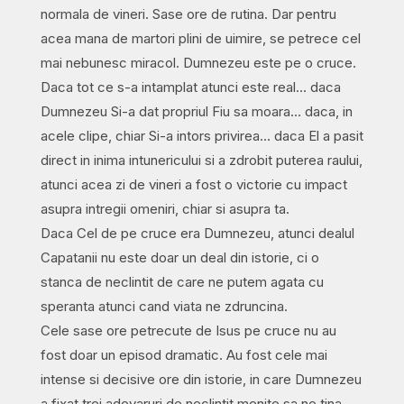
normala de vineri. Sase ore de rutina. Dar pentru
acea mana de martori plini de uimire, se petrece cel
mai nebunesc miracol. Dumnezeu este pe o cruce.
Daca tot ce s-a intamplat atunci este real… daca
Dumnezeu Si-a dat propriul Fiu sa moara… daca, in
acele clipe, chiar Si-a intors privirea… daca El a pasit
direct in inima intunericului si a zdrobit puterea raului,
atunci acea zi de vineri a fost o victorie cu impact
asupra intregii omeniri, chiar si asupra ta.
Daca Cel de pe cruce era Dumnezeu, atunci dealul
Capatanii nu este doar un deal din istorie, ci o
stanca de neclintit de care ne putem agata cu
speranta atunci cand viata ne zdruncina.
Cele sase ore petrecute de Isus pe cruce nu au
fost doar un episod dramatic. Au fost cele mai
intense si decisive ore din istorie, in care Dumnezeu
a fixat trei adevaruri de neclintit menite sa ne tina