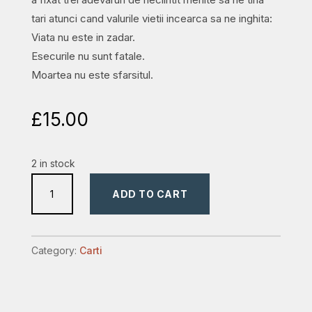
tari atunci cand valurile vietii incearca sa ne inghita:
Viata nu este in zadar.
Esecurile nu sunt fatale.
Moartea nu este sfarsitul.
£
15.00
2 in stock
6
ADD TO CART
ore
într-
o
Category:
Carti
vineri:
Implicațiile
jertfei