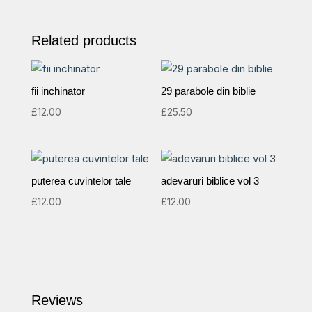
lui
Isus
Related products
asupra
vieții
tale
fii inchinator
29 parabole din biblie
quantity
£
12.00
£
25.50
puterea cuvintelor tale
adevaruri biblice vol 3
£
12.00
£
12.00
Reviews