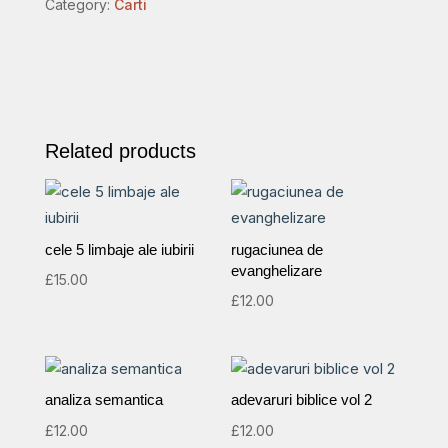
Category:
Carti
testament
quantity
Related products
cele 5 limbaje ale iubirii
rugaciunea de
evanghelizare
£
15.00
£
12.00
analiza semantica
adevaruri biblice vol 2
£
12.00
£
12.00