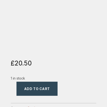
£
20.50
1 in stock
ADD TO CART
apocrife
ale
noului