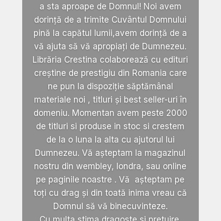
a sta aproape de Domnul! Noi avem
dorință de a trimite Cuvântul Domnului
pină la capătul lumii,avem dorință de a
vă ajuta să vă apropiați de Dumnezeu.
Librăria Crestina colaborează cu edituri
creștine de prestigiu din Romania care
ne pun la dispoziție săptămânal
materiale noi , titluri și best seller-uri în
domeniu. Momentan avem peste 2000
de titluri si produse in stoc si crestem
de la o luna la alta cu ajutorul lui
Dumnezeu. Vă așteptam la magazinul
nostru din wembley, londra, sau online
pe paginile noastre . Vă așteptam pe
toți cu drag și din toată inima vreau că
Domnul să vă binecuvinteze.
Cu multa stima,dragoste si pretuire.