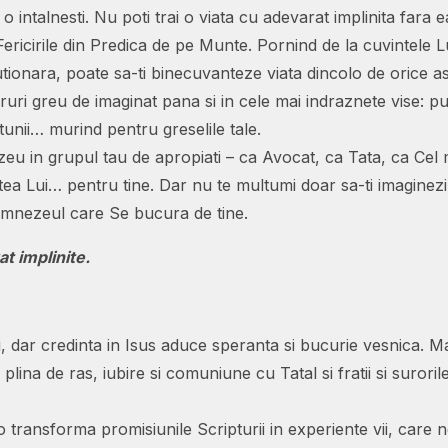
o intalnesti. Nu poti trai o viata cu adevarat implinita fara e
ericirile din Predica de pe Munte. Pornind de la cuvintele 
lutionara, poate sa-ti binecuvanteze viata dincolo de orice as
ri greu de imaginat pana si in cele mai indraznete vise: p
tunii… murind pentru greselile tale.
eu in grupul tau de apropiati – ca Avocat, ca Tata, ca Cel
artea Lui… pentru tine. Dar nu te multumi doar sa-ti imaginezi
Dumnezeul care Se bucura de tine.
t implinite.
ari, dar credinta in Isus aduce speranta si bucurie vesnica.
plina de ras, iubire si comuniune cu Tatal si fratii si surorile
 transforma promisiunile Scripturii in experiente vii, care n