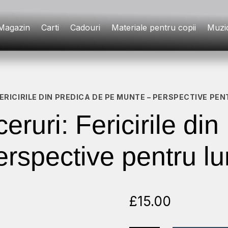
Magazin
Carti
Cadouri
Materiale pentru copii
Muzi
 FERICIRILE DIN PREDICA DE PE MUNTE – PERSPECTIVE PE
ceruri: Fericirile di
rspective pentru l
£
15.00