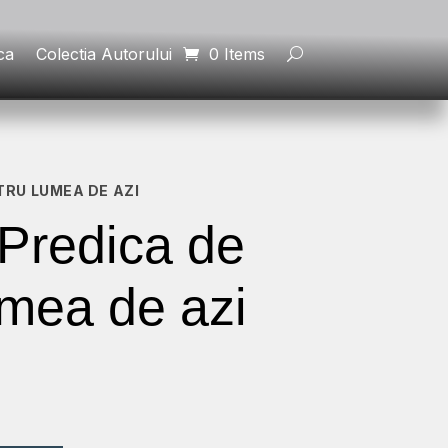
ca
Colectia Autorului
0 Items
NTRU LUMEA DE AZI
n Predica de
umea de azi