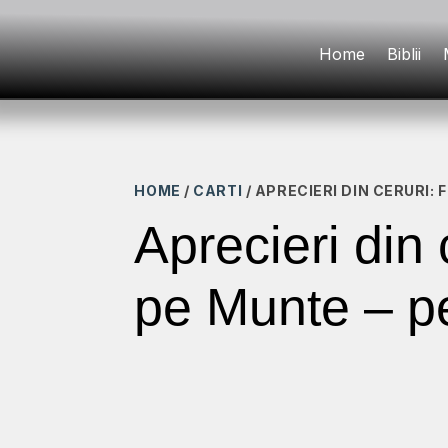
Home
Biblii
HOME
/
CARTI
/ APRECIERI DIN CERURI:
Aprecieri din 
pe Munte – pe