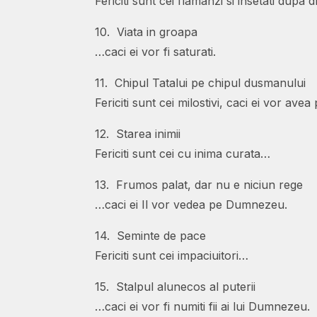
Fericiti sunt cei flamanzi si insetati dupa
10. Viata in groapa
…caci ei vor fi saturati.
11. Chipul Tatalui pe chipul dusmanului
Fericiti sunt cei milostivi, caci ei vor avea
12. Starea inimii
Fericiti sunt cei cu inima curata…
13. Frumos palat, dar nu e niciun rege
…caci ei Il vor vedea pe Dumnezeu.
14. Seminte de pace
Fericiti sunt cei impaciuitori…
15. Stalpul alunecos al puterii
…caci ei vor fi numiti fii ai lui Dumnezeu.