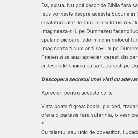
Da, exista. Nu poti deschide Biblia fara sa 
Isus vorbeste despre aceasta bucurie in F
invatatura atat de familiara si totusi revo
Imagineaza-ti-L pe Dumnezeu facand lucru
spaland picioare, adormind in mijlocul fur
Imagineaza‑ti cum ar fi sa-L ai pe Dumnez
Prieten si sa auzi aprecieri ceresti din p
ci deschide-ti inima ca sa-L cunosti pe 
Descopera secretul unei vieti cu adevara
Aprecieri pentru aceasta carte
Viata poate fi grea: boala, pierderi, trad
ofera o partasie fara suferinta, o vesnicie 
*
Cu talentul sau unic de povestitor, Lucado