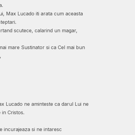
a.
Lui, Max Lucado iti arata cum aceasta
teptari.
urtand scutece, calarind un magar,
 mai mare Sustinator si ca Cel mai bun
,
 Max Lucado ne aminteste ca darul Lui ne
 in Cristos.
e incurajeaza si ne intaresc