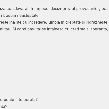
za cu adevarat. In mijlocul deciziilor si al provocarilor, poti
i bucurii neasteptate.
este inainte cu incredere, umbla in dreptate si indrazneste s
al tau. Si cand pasii tai se intalnesc cu credinta si sperant
u poate fi tulburata?
nta?