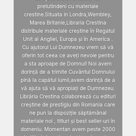
pretutindeni cu materiale
crestine.Situata in Londra,Wembley,
Marea Britanie,Libraria Crestina
distribuie materiale creștine în Regatul
Unit al Angliei, Europa și în America .
Cu ajutorul Lui Dumnezeu vrem să vă
oferin tot ceea ce aveți nevoie pentru
a sta aproape de Domnul! Noi avem
dorință de a trimite Cuvântul Domnului
pină la capătul lumii,avem dorință de a
vă ajuta să vă apropiați de Dumnezeu.
Librăria Crestina colaborează cu edituri
creștine de prestigiu din Romania care
ne pun la dispoziție săptămânal
materiale noi , titluri și best seller-uri în
domeniu. Momentan avem peste 2000