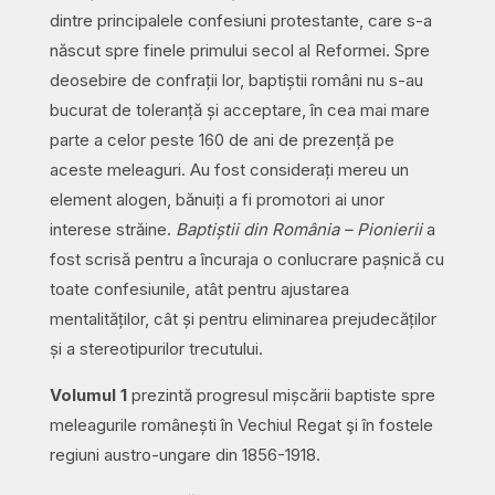
dintre principalele confesiuni protestante, care s-a
născut spre finele primului secol al Reformei. Spre
deosebire de confrații lor, baptiștii români nu s-au
bucurat de toleranță și acceptare, în cea mai mare
parte a celor peste 160 de ani de prezență pe
aceste meleaguri. Au fost considerați mereu un
element alogen, bănuiți a fi promotori ai unor
interese străine.
Baptiștii din România – Pionierii
a
fost scrisă pentru a încuraja o conlucrare pașnică cu
toate confesiunile, atât pentru ajustarea
mentalităților, cât și pentru eliminarea prejudecăților
și a stereotipurilor trecutului.
Volumul 1
prezintă progresul mișcării baptiste spre
meleagurile românești în Vechiul Regat şi în fostele
regiuni austro-ungare din 1856-1918.