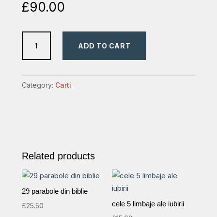
£
90.00
baptistii
ADD TO CART
din
romania,
3
Category:
Carti
volume
quantity
Related products
29 parabole din biblie
cele 5 limbaje ale iubirii
£
25.50