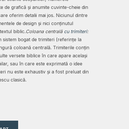
e de grafică și anumite cuvinte-cheie din
are oferim detalii mai jos. Niciunul dintre
entele de design și nici conținutul
textul biblic.
Coloana centrală
cu trimiteri
:
 sistem bogat de trimiteri (referințe la
singură coloană centrală. Trimiterile conțin
lte versete biblice în care apare același
milar, sau în care este exprimată o idee
teri nu este exhaustiv și a fost preluat din
scu clasică.