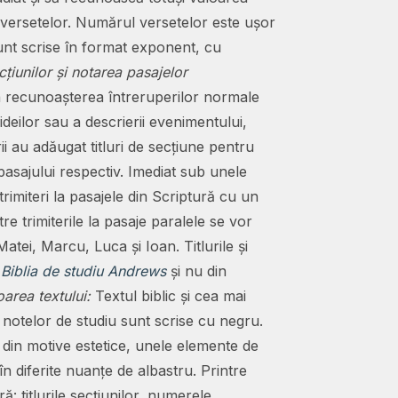
i versetelor. Numărul versetelor este ușor
sunt scrise în format exponent, cu
ecțiunilor și notarea pasajelor
a recunoașterea întreruperilor normale
ideilor sau a descrierii evenimentului,
orii au adăugat titluri de secțiune pentru
 pasajului respectiv. Imediat sub unele
 trimiteri la pasajele din Scriptură cu un
tre trimiterile la pasaje paralele se vor
atei, Marcu, Luca și Ioan. Titlurile și
n
Biblia de studiu Andrews
și nu din
area textului:
Textul biblic și cea mai
 notelor de studiu sunt scrise cu negru.
și din motive estetice, unele elemente de
în diferite nuanțe de albastru. Printre
 titlurile secțiunilor, numerele