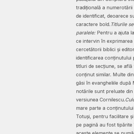
tradițională a numerotări
de identificat, deoarece 
caractere bold.
Titlurile s
paralele:
Pentru a ajuta l
ce intervin în exprimarea 
cercetătorii biblici și edit
identificarea conținutului
titluri de secțiune, se află
conținut similar. Multe din
găsi în evangheliile după M
notările sunt preluate di
versiunea Cornilescu.
Culo
mare parte a conținutului
Totuși, pentru facilitare 
pe pagină au fost tipărite 
aceste elemente se numără: