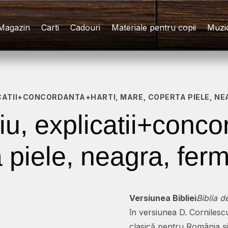
Magazin
Carti
Cadouri
Materiale pentru copii
Muzi
LICATII+CONCORDANTA+HARTI, MARE, COPERTA PIELE, N
iu, explicatii+conco
 piele, neagra, fer
Versiunea Bibliei
Biblia d
în versiunea D. Cornilescu
clasică pentru România și î