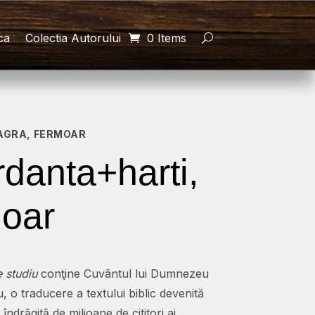
ca
Colectia Autorului
0 Items
EAGRA, FERMOAR
rdanta+harti,
moar
e studiu
conţine Cuvântul lui Dumnezeu
, o traducere a textului biblic devenită
ndrăgită de milioane de cititori ai