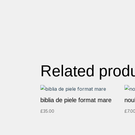
Related prod
biblia de piele format mare
nou
£
35.00
£
7.0