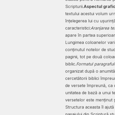
Scripturii.
Aspectul grafic 
textului acestui volum urm
înțelegerea lui cu ușurin
caracteristici:
Aranjarea te
apare în partea superioar
Lungimea coloanelor variaz
conținutul notelor de stu
paginii, tot pe două coloan
biblic.
Formatul paragrafulu
organizat după o anumită s
cercetătorii biblici împreu
de versete împreună, ca o
unitatea de bază a unui t
versetelor este menținut ș
Structura aceasta îl ajută
pasajului din Scriptură st