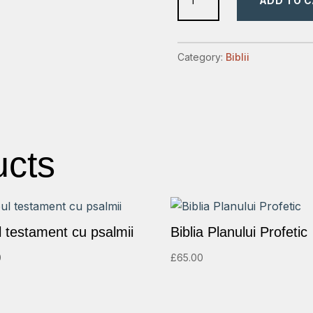
ADD TO 
de
studiu,
explicatii+concordanta+harti,
Category:
Biblii
mare,
coperta
piele,
neagra,
fermoar
ucts
quantity
l testament cu psalmii
Biblia Planului Profetic
0
£
65.00