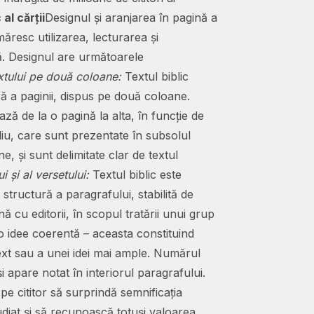
al cărții
Designul și aranjarea în pagină a
ăresc utilizarea, lecturarea și
ță. Designul are următoarele
xtului pe două coloane:
Textul biblic
ă a paginii, dispus pe două coloane.
ă de la o pagină la alta, în funcție de
diu, care sunt prezentate în subsolul
e, și sunt delimitate clar de textul
i și al versetului:
Textul biblic este
tructură a paragrafului, stabilită de
nă cu editorii, în scopul tratării unui grup
 idee coerentă – aceasta constituind
ext sau a unei idei mai ample. Numărul
i apare notat în interiorul paragrafului.
 pe cititor să surprindă semnificația
udiat și să recunoască totuși valoarea