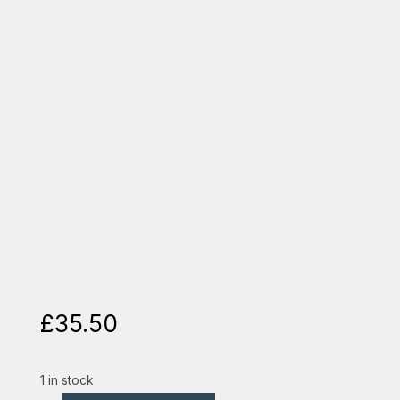
£
35.50
1 in stock