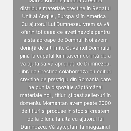
Marea Britanie,Libraria Crestina
distribuie materiale creștine în Regatul
Unit al Angliei, Europa și în America .
Cu ajutorul Lui Dumnezeu vrem să vă
oferin tot ceea ce aveți nevoie pentru
a sta aproape de Domnul! Noi avem
dorință de a trimite Cuvântul Domnului
pină la capătul lumii,avem dorință de a
vă ajuta să vă apropiați de Dumnezeu.
Librăria Crestina colaborează cu edituri
creștine de prestigiu din Romania care
ne pun la dispoziție săptămânal
materiale noi , titluri și best seller-uri în
domeniu. Momentan avem peste 2000
de titluri si produse in stoc si crestem
de la o luna la alta cu ajutorul lui
Dumnezeu. Vă așteptam la magazinul