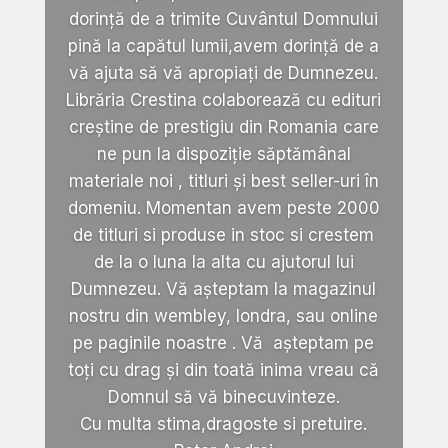
dorință de a trimite Cuvântul Domnului
pină la capătul lumii,avem dorință de a
vă ajuta să vă apropiați de Dumnezeu.
Librăria Crestina colaborează cu edituri
creștine de prestigiu din Romania care
ne pun la dispoziție săptămânal
materiale noi , titluri și best seller-uri în
domeniu. Momentan avem peste 2000
de titluri si produse in stoc si crestem
de la o luna la alta cu ajutorul lui
Dumnezeu. Vă așteptam la magazinul
nostru din wembley, londra, sau online
pe paginile noastre . Vă așteptam pe
toți cu drag și din toată inima vreau că
Domnul să vă binecuvinteze.
Cu multa stima,dragoste si pretuire.