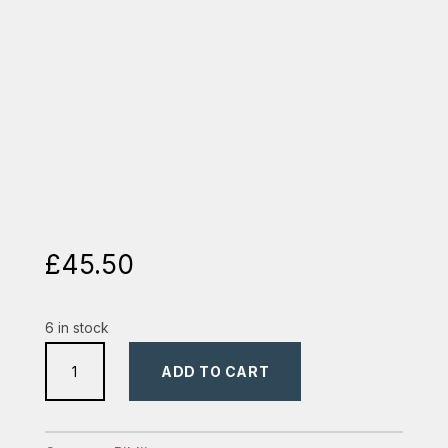
£
45.50
6 in stock
biblia
ADD TO CART
format
mediu,
index