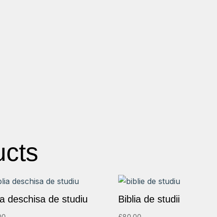
ucts
ia deschisa de studiu
Biblia de studii
00
£
80.00