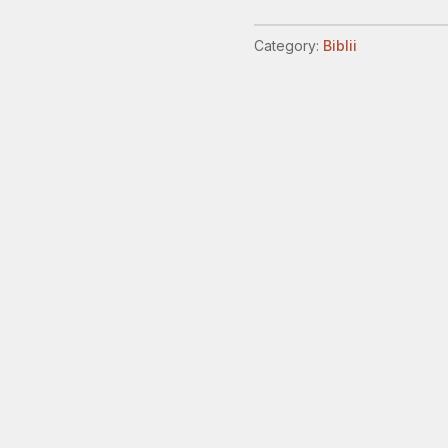
made
,
Category:
Biblii
format
mare
.
quantity