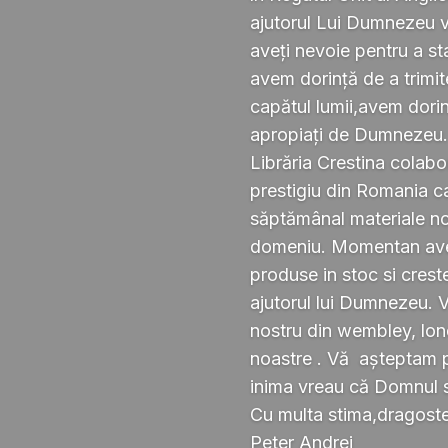
ajutorul Lui Dumnezeu v
aveți nevoie pentru a s
avem dorință de a trimi
capătul lumii,avem dorin
apropiați de Dumnezeu
Librăria Crestina colabo
prestigiu din Romania ca
săptămânal materiale noi ,
domeniu. Momentan avem
produse in stoc si crest
ajutorul lui Dumnezeu. 
nostru din wembley, lond
noastre . Vă așteptam pe
inima vreau că Domnul 
Cu multa stima,dragoste 
Peter Andrei