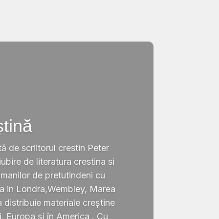
ștină
tă de scriitorul crestin Peter
ubire de literatura crestina si
omanilor de pretutindeni cu
ata in Londra,Wembley, Marea
a distribuie materiale creștine
i, Europa și în America . Cu