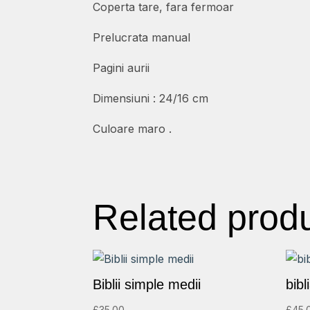
Coperta tare, fara fermoar
Prelucrata manual
Pagini aurii
Dimensiuni : 24/16 cm
Culoare maro .
Related prod
Biblii simple medii
bibl
£
35.00
£
45.