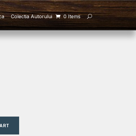
ca
Colectia Autorului
0 Items
CART