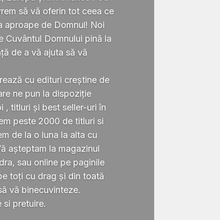
rem să vă oferin tot ceea ce
ta aproape de Domnul! Noi
te Cuvântul Domnului pină la
ță de a vă ajuta să vă
.
rează cu edituri creștine de
re ne pun la dispoziție
 titluri și best seller-uri în
 peste 2000 de titluri si
em de la o luna la alta cu
Vă așteptam la magazinul
ra, sau online pe paginile
 toți cu drag și din toată
să vă binecuvinteze.
si pretuire.