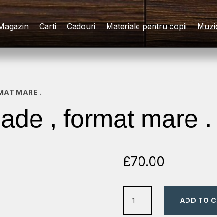
Magazin
Carti
Cadouri
Materiale pentru copii
Muzi
MAT MARE .
ade , format mare .
£
70.00
Biblia
ADD TO 
hand