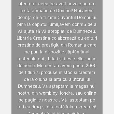
oferin tot ceea ce aveți nevoie pentru
a sta aproape de Domnul! Noi avem
dorință de a trimite Cuvântul Domnului
pină la capătul lumii,avem dorință de a
vă ajuta să vă apropiați de Dumnezeu.
Librăria Crestina colaborează cu edituri
creștine de prestigiu din Romania care
ne pun la dispoziție săptămânal
materiale noi , titluri și best seller-uri în
domeniu. Momentan avem peste 2000
de titluri si produse in stoc si crestem
de la o luna la alta cu ajutorul lui
Dumnezeu. Vă așteptam la magazinul
nostru din wembley, londra, sau online
pe paginile noastre . Vă așteptam pe
toți cu drag și din toată inima vreau că
Domnul să vă binecuvinteze.