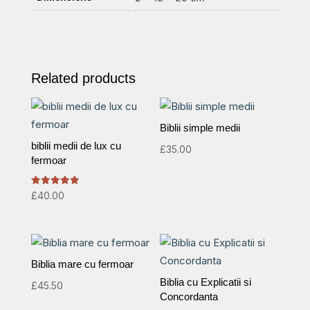
Related products
Biblii simple medii
biblii medii de lux cu
£
35.00
fermoar
Rated
£
40.00
5.00
out of 5
Biblia mare cu fermoar
Biblia cu Explicatii si
£
45.50
Concordanta