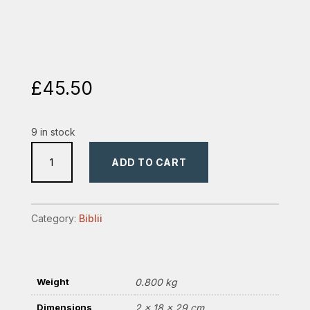
£
45.50
9 in stock
Biblia
ADD TO CART
mare
cu
fermoar
Category:
Biblii
quantity
Weight
0.800 kg
Dimensions
2 × 18 × 29 cm