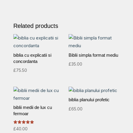
Related products
biblia cu explicatii si
Biblii simpla format mediu
concordanta
£
35.00
£
75.50
biblia planului profetic
biblii medii de lux cu
£
65.00
fermoar
Rated
£
40.00
5.00