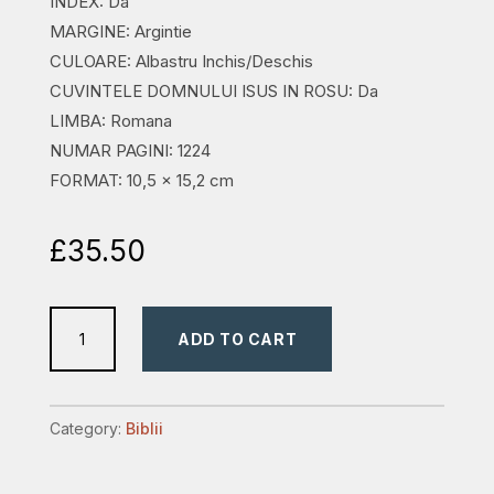
INDEX: Da
MARGINE: Argintie
CULOARE: Albastru Inchis/Deschis
CUVINTELE DOMNULUI ISUS IN ROSU: Da
LIMBA: Romana
NUMAR PAGINI: 1224
FORMAT: 10,5 x 15,2 cm
£
35.50
biblia
ADD TO CART
mica
cu
index
Category:
Biblii
verde
quantity