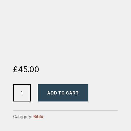
£
45.00
biblia
ADD TO CART
medie
evs
neagra
Category:
Biblii
quantity