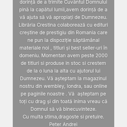
dorință de a trimite Cuvântul Domnului
pină la capătul lumii,avem dorință de a
vă ajuta să vă apropiați de Dumnezeu.
Librăria Crestina colaborează cu edituri
creștine de prestigiu din Romania care
ne pun la dispoziție săptămânal
materiale noi , titluri și best seller-uri în
domeniu. Momentan avem peste 2000
de titluri si produse in stoc si crestem
de la o luna la alta cu ajutorul lui
Dumnezeu. Vă așteptam la magazinul
nostru din wembley, londra, sau online
pe paginile noastre . Vă așteptam pe
toți cu drag și din toată inima vreau că
Domnul să vă binecuvinteze.
Cu multa stima,dragoste si pretuire.
Peter Andrei