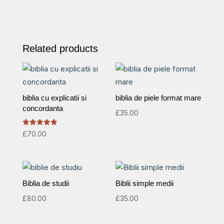
Related products
biblia cu explicatii si
biblia de piele format mare
concordanta
£
35.00
Rated
£
70.00
5.00
out of 5
Biblia de studii
Biblii simple medii
£
80.00
£
35.00