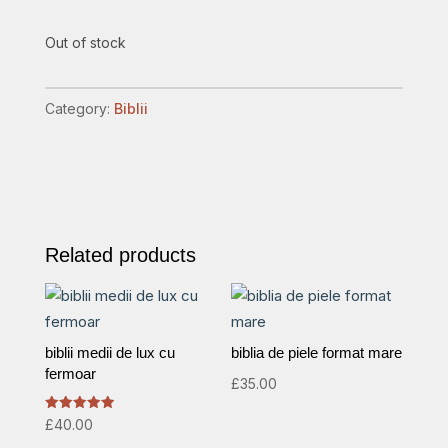
Out of stock
Category:
Biblii
Related products
biblii medii de lux cu
biblia de piele format mare
fermoar
£
35.00
Rated
£
40.00
5.00
out of 5