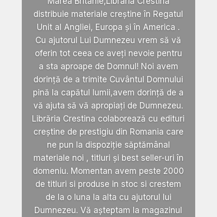
Marea Britanie,Libraria Crestina
distribuie materiale creștine în Regatul
Unit al Angliei, Europa și în America .
Cu ajutorul Lui Dumnezeu vrem să vă
oferin tot ceea ce aveți nevoie pentru
a sta aproape de Domnul! Noi avem
dorință de a trimite Cuvântul Domnului
pină la capătul lumii,avem dorință de a
vă ajuta să vă apropiați de Dumnezeu.
Librăria Crestina colaborează cu edituri
creștine de prestigiu din Romania care
ne pun la dispoziție săptămânal
materiale noi , titluri și best seller-uri în
domeniu. Momentan avem peste 2000
de titluri si produse in stoc si crestem
de la o luna la alta cu ajutorul lui
Dumnezeu. Vă așteptam la magazinul