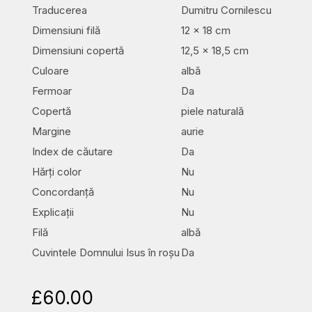
Traducerea
Dumitru Cornilescu
Dimensiuni filă
12 x 18 cm
Dimensiuni copertă
12,5 x 18,5 cm
Culoare
albă
Fermoar
Da
Copertă
piele naturală
Margine
aurie
Index de căutare
Da
Hărți color
Nu
Concordanță
Nu
Explicații
Nu
Filă
albă
Cuvintele Domnului Isus în roșu
Da
£
60.00