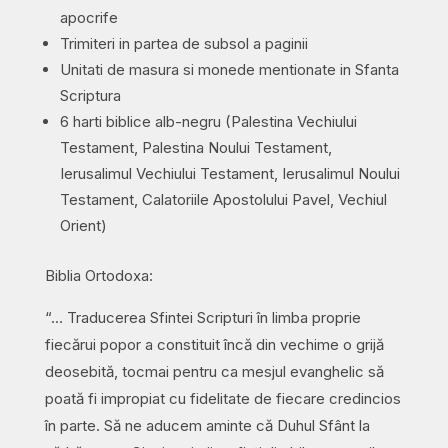
apocrife
Trimiteri in partea de subsol a paginii
Unitati de masura si monede mentionate in Sfanta
Scriptura
6 harti biblice alb-negru (Palestina Vechiului
Testament, Palestina Noului Testament,
Ierusalimul Vechiului Testament, Ierusalimul Noului
Testament, Calatoriile Apostolului Pavel, Vechiul
Orient)
Biblia Ortodoxa:
“… Traducerea Sfintei Scripturi în limba proprie
fiecărui popor a constituit încă din vechime o grijă
deosebită, tocmai pentru ca mesjul evanghelic să
poată fi impropiat cu fidelitate de fiecare credincios
în parte. Să ne aducem aminte că Duhul Sfânt la