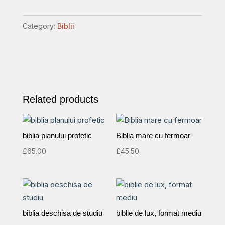
Ortodoxa,
marime
Category:
Biblii
medie,
coperta
din
piele,
fermoar,
Related products
visinie
(cu
aprobarea
biblia planului profetic
Biblia mare cu fermoar
Sf.
£
65.00
£
45.50
Sinod)
quantity
biblia deschisa de studiu
biblie de lux, format mediu