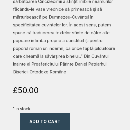
sărbătoarea Cincizecimii a sfinţit limbile neamurilor
făcându-le vase vrednice să primească şi să
mărturisească pe Dumnezeu-Cuvântul în
specificitatea cuvintelor lor. În acest sens, putem
spune că traducerea textelor sfinte de către alte
popoare în limba proprie a constituit şi pentru
poporul român un îndemn, ca orice faptă pilduitoare
care cheamă la săvârşirea binelui..” Din Cuvântul
înainte al Preafericitului Părinte Daniel Patriarhul
Bisericii Ortodoxe Române
£
50.00
1 in stock
ADD TO CART
Biblia