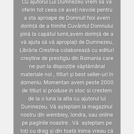
Cu ajutorul Lui Dumnezeu vrem să vă
oferin tot ceea ce aveți nevoie pentru
a sta aproape de Domnul! Noi avem
dorință de a trimite Cuvântul Domnului
pină la capătul lumii,avem dorință de a
vă ajuta să vă apropiați de Dumnezeu.
Librăria Crestina colaborează cu edituri
creștine de prestigiu din Romania care
ne pun la dispoziție săptămânal
materiale noi , titluri și best seller-uri în
domeniu. Momentan avem peste 2000
de titluri si produse in stoc si crestem
de la o luna la alta cu ajutorul lui
Dumnezeu. Vă așteptam la magazinul
nostru din wembley, londra, sau online
pe paginile noastre . Vă așteptam pe
toți cu drag și din toată inima vreau că