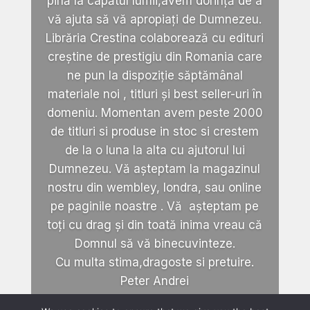
pină la capătul lumii,avem dorință de a
vă ajuta să vă apropiați de Dumnezeu.
Librăria Crestina colaborează cu edituri
creștine de prestigiu din Romania care
ne pun la dispoziție săptămânal
materiale noi , titluri și best seller-uri în
domeniu. Momentan avem peste 2000
de titluri si produse in stoc si crestem
de la o luna la alta cu ajutorul lui
Dumnezeu. Vă așteptam la magazinul
nostru din wembley, londra, sau online
pe paginile noastre . Vă așteptam pe
toți cu drag și din toată inima vreau că
Domnul să vă binecuvinteze.
Cu multa stima,dragoste si pretuire.
Peter Andrei