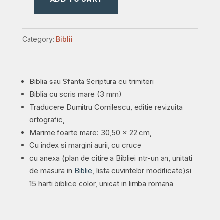
Biblia
pentru
amvon,
Category:
Biblii
foarte
mare,
piele,
Biblia sau Sfanta Scriptura cu trimiteri
neagra,
Biblia cu scris mare (3 mm)
aurita,
Traducere Dumitru Cornilescu, editie revizuita
index,
ortografic,
materiale
Marime foarte mare: 30,50 x 22 cm,
ajutatoare,
Cu index si margini aurii, cu cruce
cu
cu anexa (plan de citire a Bibliei intr-un an, unitati
cruce
de masura in
Biblie
, lista cuvintelor modificate)si
quantity
15 harti biblice color, unicat in limba romana