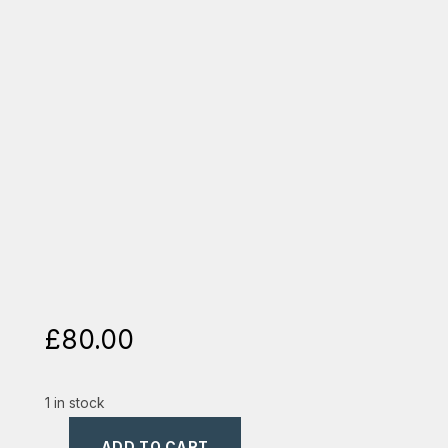
£
80.00
1 in stock
ADD TO CART