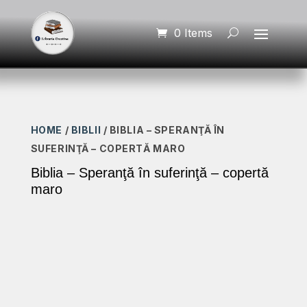
0 Items
HOME
/
BIBLII
/ BIBLIA – SPERANŢĂ ÎN
SUFERINŢĂ – COPERTĂ MARO
Biblia – Speranţă în suferinţă – copertă
maro