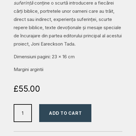
suferință
conține o scurtă introducere a fiecărei
cărți biblice, portretele unor oameni care au trăit,
direct sau indirect, experiența suferinței, scurte
repere biblice, texte devoționale și mesaje speciale
de încurajare din partea editorului principal al acestui
proiect, Joni Eareckson Tada.
Dimensiuni pagini: 23 x 16 cm
Margini argintii
£
55.00
Biblia
ADD TO CART
-
Speranţă
în