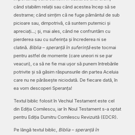
când stabilim relații sau când acestea încep să se
destrame; când simțim că ne fuge pământul de sub
picioare sau, dimpotrivă, că suntem puternici și
apreciați…; și, mai ales, când ne confruntăm cu
pierderea sau cu suferința și încrederea ni se
clatină.
Biblia – speranță în suferință
este tocmai
pentru astfel de momente (care uneori ni se par
veacuri), ca să ne fie mai ușor să punem întrebările
potrivite și să găsim răspunsurile din partea Aceluia
care nu ne părăsește niciodată. De fiecare dată, în
ea vom descoperi Speranța!
Textul biblic folosit în Vechiul Testament este cel
din Ediția Cornilescu, iar în Noul Testament s-a optat
pentru Ediția Dumitru Cornilescu Revizuită (EDCR).
Pe lângă textul biblic,
Biblia – speranță în