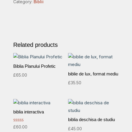
Category:
Biblii
suferinţă
-
copertă
maro
quantity
Related products
Biblia Planului Profetic
biblie de lux, format mediu
£
65.00
£
35.50
biblia interactiva
biblia deschisa de studiu
Rated
£
60.00
£
45.00
5.00