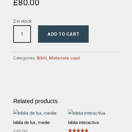
£
80.00
2 in stock
Biblia
ADD TO CART
ucenicului,
marime
mare,
Categories:
Biblii
,
Materiale copii
coperta
imitatie
de
piele,
culoare
Related products
albastra,
margini
argintii,
biblia de lux, medie
biblia interactiva
trad.
£
40.00