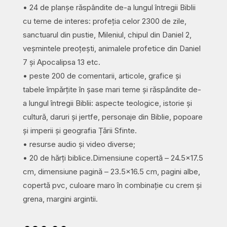
• 24 de planșe răspândite de-a lungul întregii Biblii
cu teme de interes: profeția celor 2300 de zile,
sanctuarul din pustie, Mileniul, chipul din Daniel 2,
veșmintele preoțești, animalele profetice din Daniel
7 și Apocalipsa 13 etc.
• peste 200 de comentarii, articole, grafice și
tabele împărțite în șase mari teme și răspândite de-
a lungul întregii Biblii: aspecte teologice, istorie și
cultură, daruri și jertfe, personaje din Biblie, popoare
și imperii și geografia Țării Sfinte.
• resurse audio și video diverse;
• 20 de hărți biblice.Dimensiune copertă – 24.5×17.5
cm, dimensiune pagină – 23.5×16.5 cm, pagini albe,
copertă pvc, culoare maro în combinație cu crem și
grena, margini argintii.