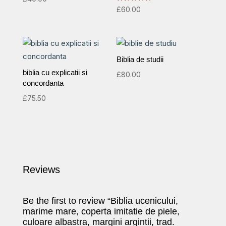
Cornilescu
Rated
£
60.00
5.00
quantity
out of 5
Biblia de studii
biblia cu explicatii si
£
80.00
concordanta
£
75.50
Reviews
Be the first to review “Biblia ucenicului,
marime mare, coperta imitatie de piele,
culoare albastra, margini argintii, trad.