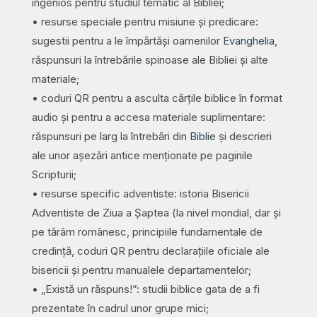
ingenios pentru studiul tematic al Bibliei;
• resurse speciale pentru misiune și predicare:
sugestii pentru a le împărtăși oamenilor
Evanghelia
,
răspunsuri la întrebările spinoase ale Bibliei și alte
materiale;
• coduri QR pentru a asculta cărțile biblice în format
audio și pentru a accesa materiale suplimentare:
răspunsuri pe larg la întrebări din
Biblie
și descrieri
ale unor așezări antice menționate pe paginile
Scripturii;
• resurse specific adventiste: istoria Bisericii
Adventiste de Ziua a Șaptea (la nivel mondial, dar și
pe tărâm românesc, principiile fundamentale de
credință, coduri QR pentru declarațiile oficiale ale
bisericii și pentru manualele departamentelor;
• „Există un răspuns!”: studii biblice gata de a fi
prezentate în cadrul unor grupe mici;