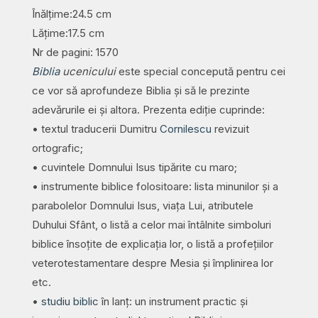
Înălțime:24.5 cm
Lățime:17.5 cm
Nr de pagini: 1570
Biblia
ucenicului
este special concepută pentru cei
ce vor să aprofundeze Biblia și să le prezinte
adevărurile ei și altora. Prezenta ediție cuprinde:
• textul traducerii Dumitru
Cornilescu
revizuit
ortografic;
• cuvintele Domnului Isus tipărite cu maro;
• instrumente biblice folositoare: lista minunilor și a
parabolelor Domnului Isus, viața Lui, atributele
Duhului Sfânt, o listă a celor mai întâlnite simboluri
biblice însoțite de explicația lor, o listă a profețiilor
veterotestamentare despre Mesia și împlinirea lor
etc.
•
studiu biblic
în lanț: un instrument practic și