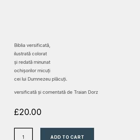
Biblia versificată,
ilustrată colorat
și redată minunat
ochișorilor micuți
cei lui Dumnezeu plăcuți.
versificată și comentată de Traian Dorz
£
20.00
Biblia
ADD TO CART
versificată