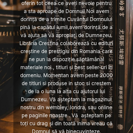
oferin tot ceea ce aveți nevoie pentru
a sta aproape de Domnul! Noi avem
dorință de a trimite Cuvântul Domnului
pină la capătul lumii,avem dorință de a
vă ajuta să vă apropiați de Dumnezeu.
Librăria Crestina colaborează cu edituri
creștine de prestigiu din Romania care
ne pun la dispoziție săptămânal
materiale noi , titluri și best seller-uri în
domeniu. Momentan avem peste 2000
de titluri si produse in stoc si crestem
de la o luna la alta cu ajutorul lui
Dumnezeu. Vă așteptam la magazinul
nostru din wembley, londra, sau online
pe paginile noastre . Vă așteptam pe
toți cu drag și din toată inima vreau că
Domnul să vă binecuvinteze.