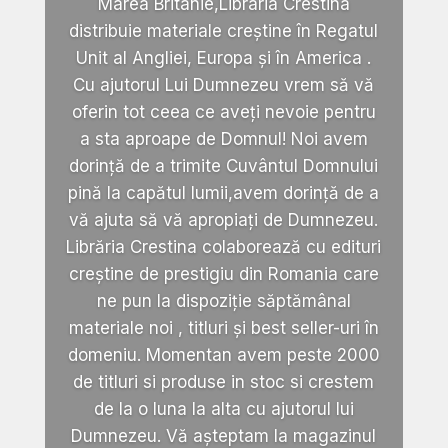
Marea Britanie,Libraria Crestina
distribuie materiale creștine în Regatul
Unit al Angliei, Europa și în America .
Cu ajutorul Lui Dumnezeu vrem să vă
oferin tot ceea ce aveți nevoie pentru
a sta aproape de Domnul! Noi avem
dorință de a trimite Cuvântul Domnului
pină la capătul lumii,avem dorință de a
vă ajuta să vă apropiați de Dumnezeu.
Librăria Crestina colaborează cu edituri
creștine de prestigiu din Romania care
ne pun la dispoziție săptămânal
materiale noi , titluri și best seller-uri în
domeniu. Momentan avem peste 2000
de titluri si produse in stoc si crestem
de la o luna la alta cu ajutorul lui
Dumnezeu. Vă așteptam la magazinul