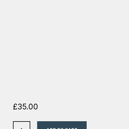
£
35.00
biblie