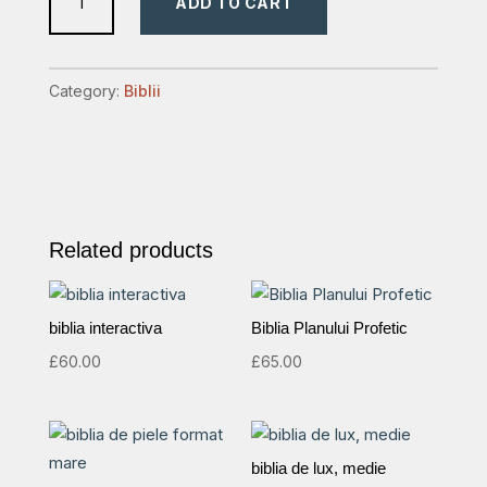
ADD TO CART
medie
rosie,trimiteri,fermoar,
piele,cv
Category:
Biblii
Domnului
cu
rosu.
quantity
Related products
biblia interactiva
Biblia Planului Profetic
£
60.00
£
65.00
biblia de lux, medie