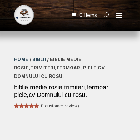
0 Items
HOME
/
BIBLII
/ BIBLIE MEDIE
ROSIE,TRIMITERI,FERMOAR, PIELE,CV
DOMNULUI CU ROSU.
biblie medie rosie,trimiteri,fermoar,
piele,cv Domnului cu rosu.
(
1
customer review)
Rated
5.00
out of 5
based on
customer
rating