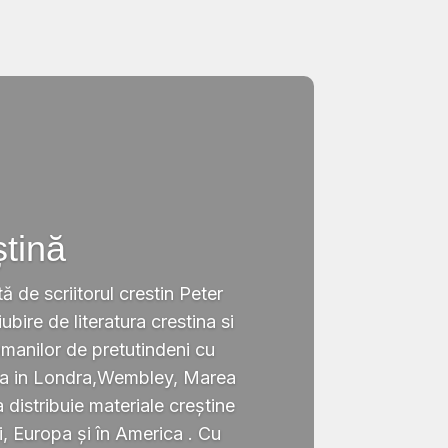
ștină
tă de scriitorul crestin Peter
ubire de literatura crestina si
omanilor de pretutindeni cu
ata in Londra,Wembley, Marea
a distribuie materiale creștine
i, Europa și în America . Cu