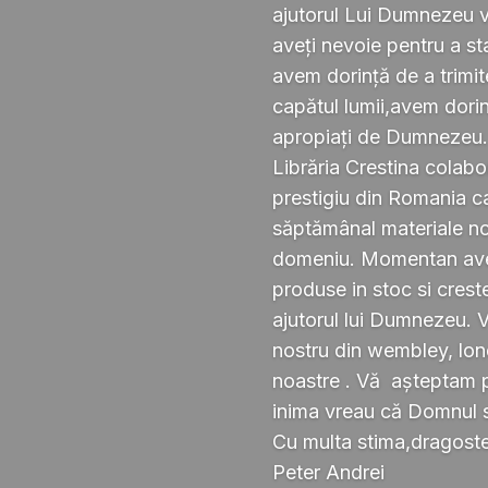
ajutorul Lui Dumnezeu v
aveți nevoie pentru a s
avem dorință de a trimi
capătul lumii,avem dorin
apropiați de Dumnezeu
Librăria Crestina colabo
prestigiu din Romania ca
săptămânal materiale noi ,
domeniu. Momentan avem
produse in stoc si crest
ajutorul lui Dumnezeu. 
nostru din wembley, lond
noastre . Vă așteptam pe
inima vreau că Domnul 
Cu multa stima,dragoste 
Peter Andrei