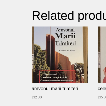
Related prod
amvonul marii trimiteri
cele
£
12.00
£
15.