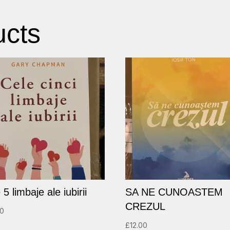
ucts
 5 limbaje ale iubirii
SA NE CUNOASTEM
CREZUL
00
£
12.00