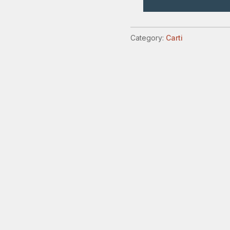
calea
frangerii
quantity
Category:
Carti