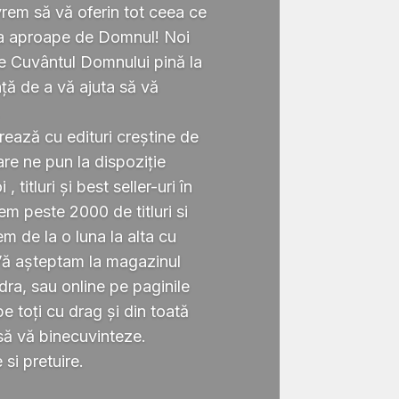
rem să vă oferin tot ceea ce
ta aproape de Domnul! Noi
te Cuvântul Domnului pină la
ță de a vă ajuta să vă
.
rează cu edituri creștine de
re ne pun la dispoziție
 titluri și best seller-uri în
 peste 2000 de titluri si
em de la o luna la alta cu
Vă așteptam la magazinul
ra, sau online pe paginile
 toți cu drag și din toată
să vă binecuvinteze.
si pretuire.