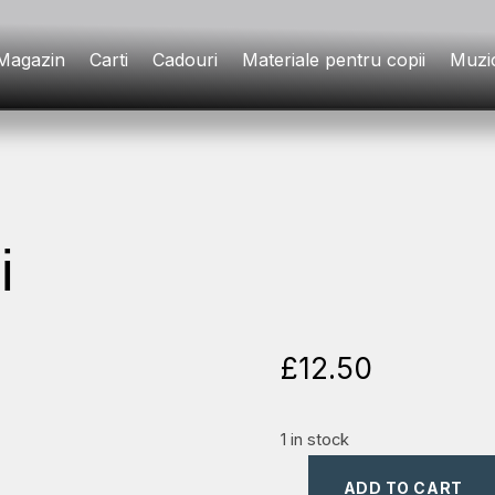
Magazin
Carti
Cadouri
Materiale pentru copii
Muzi
i
£
12.50
1 in stock
ADD TO CART