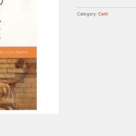
rage
quantity
Category:
Carti