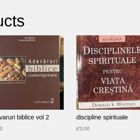
ucts
aruri biblice vol 2
discipline spirituale
00
£
12.00