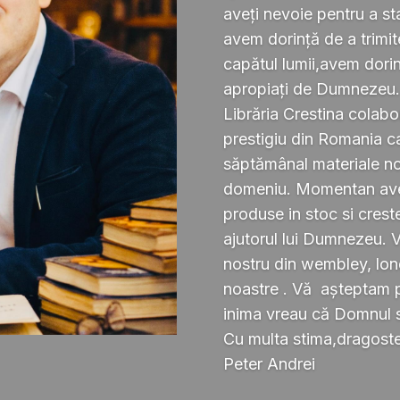
aveți nevoie pentru a s
avem dorință de a trimi
capătul lumii,avem dorin
apropiați de Dumnezeu
Librăria Crestina colabo
prestigiu din Romania ca
săptămânal materiale noi ,
domeniu. Momentan avem
produse in stoc si crest
ajutorul lui Dumnezeu. 
nostru din wembley, lond
noastre . Vă așteptam pe
inima vreau că Domnul 
Cu multa stima,dragoste 
Peter Andrei