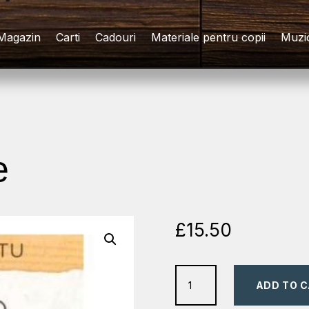
Magazin
Carti
Cadouri
Materiale pentru copii
Muzi
e
£
15.50
cand
ADD TO 
leul