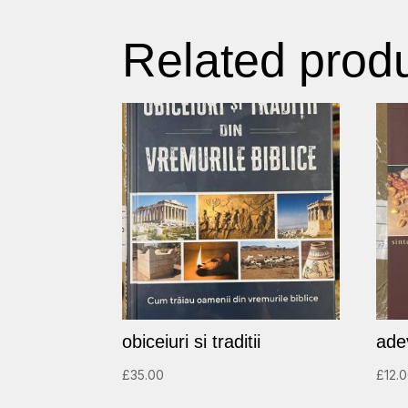
Related prod
obiceiuri si traditii
adev
£
35.00
£
12.