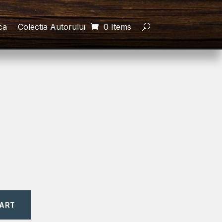
ca
Colectia Autorului
0 Items
CART