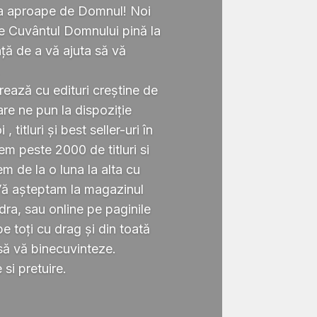
ta aproape de Domnul! Noi
te Cuvântul Domnului pină la
ță de a vă ajuta să vă
.
rează cu edituri creștine de
re ne pun la dispoziție
 titluri și best seller-uri în
 peste 2000 de titluri si
em de la o luna la alta cu
Vă așteptam la magazinul
ra, sau online pe paginile
 toți cu drag și din toată
să vă binecuvinteze.
si pretuire.