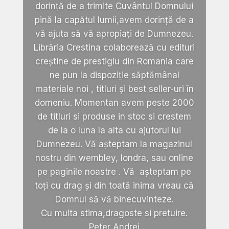
dorință de a trimite Cuvântul Domnului
pină la capătul lumii,avem dorință de a
vă ajuta să vă apropiați de Dumnezeu.
Librăria Crestina colaborează cu edituri
creștine de prestigiu din Romania care
ne pun la dispoziție săptămânal
materiale noi , titluri și best seller-uri în
domeniu. Momentan avem peste 2000
de titluri si produse in stoc si crestem
de la o luna la alta cu ajutorul lui
Dumnezeu. Vă așteptam la magazinul
nostru din wembley, londra, sau online
pe paginile noastre . Vă așteptam pe
toți cu drag și din toată inima vreau că
Domnul să vă binecuvinteze.
Cu multa stima,dragoste si pretuire.
Peter Andrei