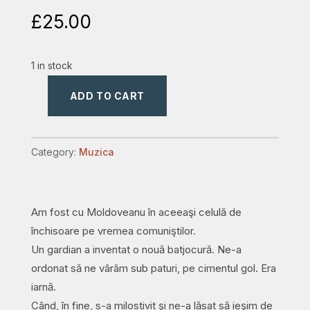
£
25.00
1 in stock
ADD TO CART
Cântările
Harului.
Cântări
Category:
Muzica
din
temniță
(1959
Am fost cu Moldoveanu în aceeaşi celulă de
–
închisoare pe vremea comuniştilor.
1964).
Un gardian a inventat o nouă batjocură. Ne-a
Vol.
ordonat să ne vârâm sub paturi, pe cimentul gol. Era
1
iarnă.
quantity
Când, în fine, s-a milostivit şi ne-a lăsat să ieşim de