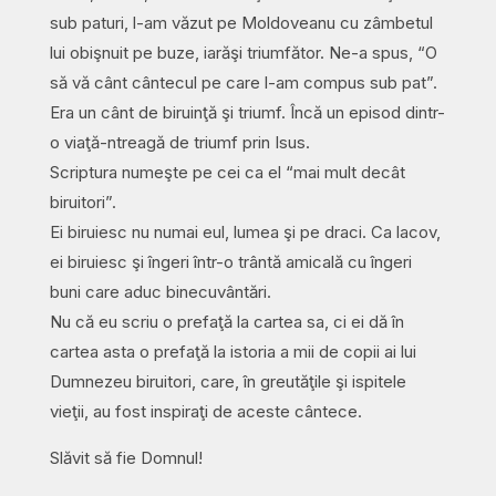
sub paturi, l-am văzut pe Moldoveanu cu zâmbetul
lui obişnuit pe buze, iarăşi triumfător. Ne-a spus, “O
să vă cânt cântecul pe care l-am compus sub pat”.
Era un cânt de biruinţă şi triumf. Încă un episod dintr-
o viaţă-ntreagă de triumf prin Isus.
Scriptura numeşte pe cei ca el “mai mult decât
biruitori”.
Ei biruiesc nu numai eul, lumea şi pe draci. Ca lacov,
ei biruiesc şi îngeri într-o trântă amicală cu îngeri
buni care aduc binecuvântări.
Nu că eu scriu o prefaţă la cartea sa, ci ei dă în
cartea asta o prefaţă la istoria a mii de copii ai lui
Dumnezeu biruitori, care, în greutăţile şi ispitele
vieţii, au fost inspiraţi de aceste cântece.
Slăvit să fie Domnul!