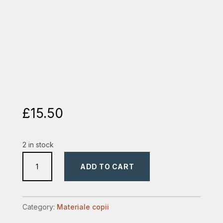
£
15.50
2 in stock
carte
ADD TO CART
de
povesti
quantity
Category:
Materiale copii