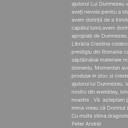
ajutorul Lui Dumnezeu v
aveți nevoie pentru a s
avem dorință de a trimi
capătul lumii,avem dorin
apropiați de Dumnezeu
Librăria Crestina colabo
prestigiu din Romania ca
săptămânal materiale noi ,
domeniu. Momentan avem
produse in stoc si crest
ajutorul lui Dumnezeu. 
nostru din wembley, lond
noastre . Vă așteptam pe
inima vreau că Domnul 
Cu multa stima,dragoste 
Peter Andrei