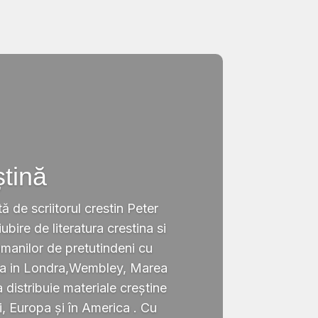
ștină
tă de scriitorul crestin Peter
ubire de literatura crestina si
omanilor de pretutindeni cu
ata in Londra,Wembley, Marea
a distribuie materiale creștine
i, Europa și în America . Cu