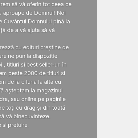
rem să vă oferin tot ceea ce
ta aproape de Domnul! Noi
te Cuvântul Domnului pină la
ță de a vă ajuta să vă
.
rează cu edituri creștine de
re ne pun la dispoziție
 titluri și best seller-uri în
 peste 2000 de titluri si
em de la o luna la alta cu
Vă așteptam la magazinul
ra, sau online pe paginile
 toți cu drag și din toată
să vă binecuvinteze.
si pretuire.