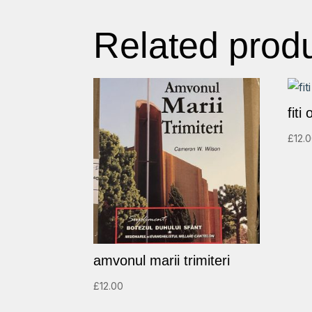
Related prod
fiti
£
12.
amvonul marii trimiteri
£
12.00