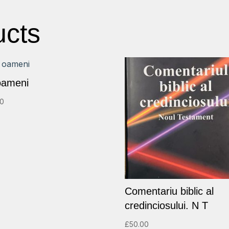
ucts
 oameni
00
Comentariu biblic al
credinciosului. N T
£
50.00