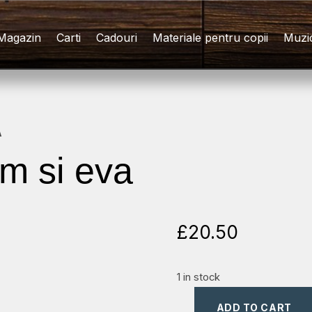
Magazin
Carti
Cadouri
Materiale pentru copii
Muzi
A
am si eva
£
20.50
1 in stock
ADD TO CART