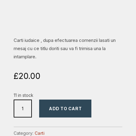
Carti iudaice , dupa efectuarea comenzii lasati un
mesaj cu ce titlu doriti sau va fi trimisa una la
intamplare.
£
20.00
11 in stock
Carti
ADD TO CART
Iudaice
quantity
Category:
Carti