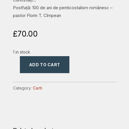
Postfață: 100 de ani de penticostalism românesc –
pastor Florin T. Cîmpean
£
70.00
1 in stock
ADD TO CART
Centenarul
Bisericilor
Penticostale
Category:
Carti
Române
din
SUA
&
Canada: