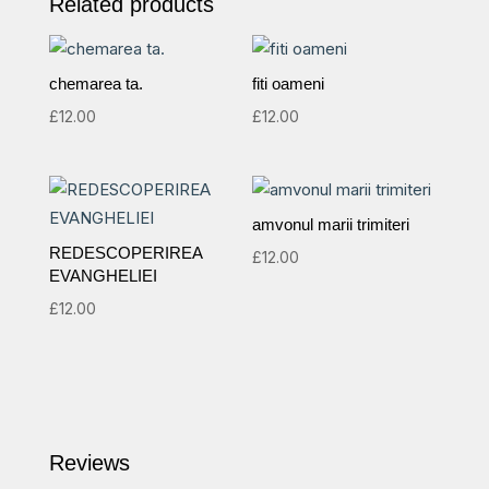
Related products
100
de
ani
chemarea ta.
fiti oameni
de
£
12.00
£
12.00
la
înființarea
primei
biserici
amvonul marii trimiteri
penticostale
REDESCOPERIREA
£
12.00
române,
EVANGHELIEI
Detroit
£
12.00
(1923-
2023)
quantity
Reviews