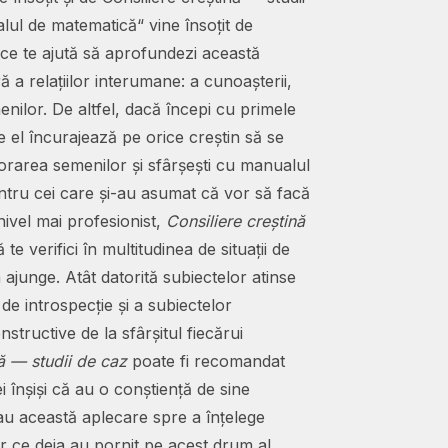
lul de matematică“ vine însoțit de
ce te ajută să aprofundezi această
a relațiilor interumane: a cunoașterii,
emenilor. De altfel, dacă începi cu primele
are el încurajează pe orice creștin să se
torarea semenilor și sfârșești cu manualul
ntru cei care și-au asumat că vor să facă
nivel mai profesionist,
Consiliere creștină
 te verifici în multitudinea de situații de
a ajunge. Atât datorită subiectelor atinse
r de introspecție și a subiectelor
structive de la sfârșitul fiecărui
ă — studii de caz
poate fi recomandat
i înșiși că au o conștiență de sine
au această aplecare spre a înțelege
or ce deja au pornit pe acest drum al