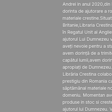
Andrei in anul 2020,din i
dorinta de ajutorare a r
materiale crestine.Situ
Britanie,Libraria Crestin
în Regatul Unit al Anglie
ajutorul Lui Dumnezeu v
aveți nevoie pentru a s
avem dorință de a trimi
capătul lumii,avem dorin
apropiați de Dumnezeu
Librăria Crestina colabo
prestigiu din Romania ca
săptămânal materiale noi ,
domeniu. Momentan avem
produse in stoc si crest
ajutorul lui Dumnezeu. 