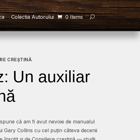
ca
Colectia Autorului
0 Items
ERE CREȘTINĂ
z: Un auxiliar
ină
 spune că am fi avut nevoie de manualul
ui Gary Collins cu cel puțin câteva decenii
 însoțit și de Consiliere creștină — studii