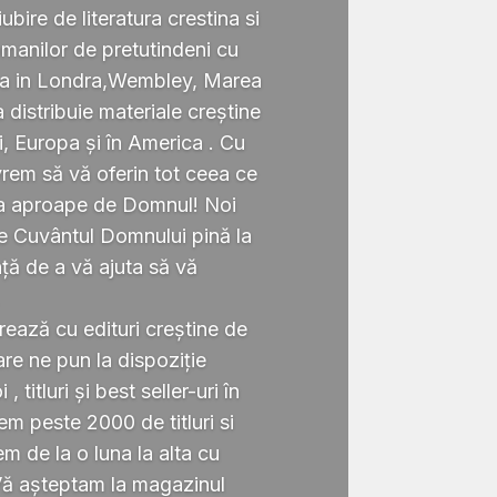
ubire de literatura crestina si
omanilor de pretutindeni cu
ata in Londra,Wembley, Marea
a distribuie materiale creștine
i, Europa și în America . Cu
rem să vă oferin tot ceea ce
ta aproape de Domnul! Noi
te Cuvântul Domnului pină la
ță de a vă ajuta să vă
.
rează cu edituri creștine de
re ne pun la dispoziție
 titluri și best seller-uri în
 peste 2000 de titluri si
em de la o luna la alta cu
Vă așteptam la magazinul