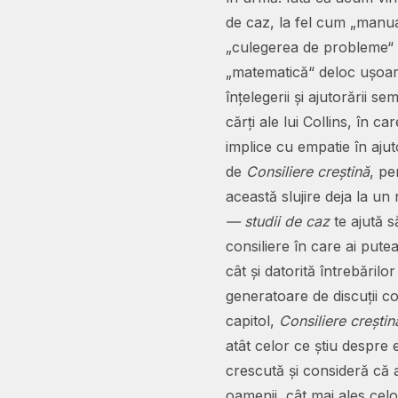
de caz, la fel cum „manua
„culegerea de probleme“ 
„matematică“ deloc ușoară 
înțelegerii și ajutorării s
cărți ale lui Collins, în c
implice cu empatie în aju
de
Consiliere creștină
, pe
această slujire deja la un 
— studii de caz
te ajută să
consiliere în care ai pute
cât și datorită întrebărilo
generatoare de discuții con
capitol,
Consiliere creștin
atât celor ce știu despre e
crescută și consideră că 
oamenii, cât mai ales cel