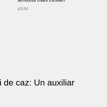
amvonul marii trimiteri
£
12.00
i de caz: Un auxiliar