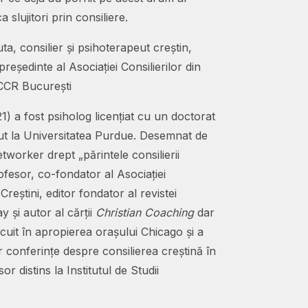
a slujitori prin consiliere.
ta, consilier și psihoterapeut creștin,
președinte al Asociației Consilierilor din
CCR București
) a fost psiholog licențiat cu un doctorat
inut la Universitatea Purdue. Desemnat de
worker drept „părintele consilierii
rofesor, co-fondator al Asociației
reștini, editor fondator al revistei
 și autor al cărții
Christian Coaching
dar
locuit în apropierea orașului Chicago și a
r conferințe despre consilierea creștină în
or distins la Institutul de Studii