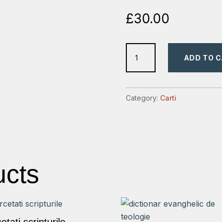
£
30.00
Consiliere
ADD TO 
creștină
–
studii
Category:
Carti
de
caz:
Un
auxiliar
al
ucts
manualului
de
consiliere
creștină