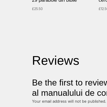
29 parabole din biblie
cerc
£
25.50
£
12.
Reviews
Be the first to revie
al manualului de con
Your email address will not be published.