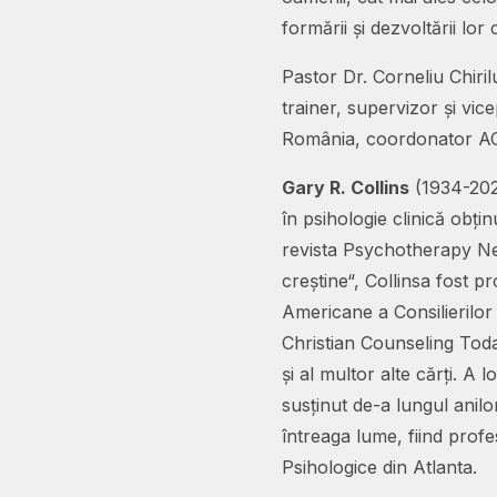
formării și dezvoltării lor c
Pastor Dr. Corneliu Chirilu
trainer, supervizor și vice
România, coordonator A
Gary R. Collins
(1934-2021
în psihologie clinică obț
revista Psychotherapy Net
creștine“, Collinsa fost p
Americane a Consilierilor C
Christian Counseling Today
și al multor alte cărți. A 
susținut de-a lungul anilo
întreaga lume, fiind profes
Psihologice din Atlanta.