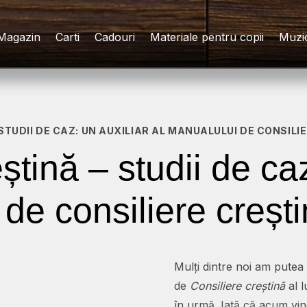
Magazin
Carti
Cadouri
Materiale pentru copii
Muzi
 STUDII DE CAZ: UN AUXILIAR AL MANUALULUI DE CONSILI
ștină – studii de ca
 de consiliere creșt
Mulți dintre noi am putea
de
Consiliere creștină
al l
în urmă. Iată că acum vine