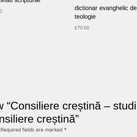
etati scripturile
quantity
dictionar evanghelic de
50
teologie
£
70.00
w “Consiliere creștină – studi
siliere creștină”
Required fields are marked
*