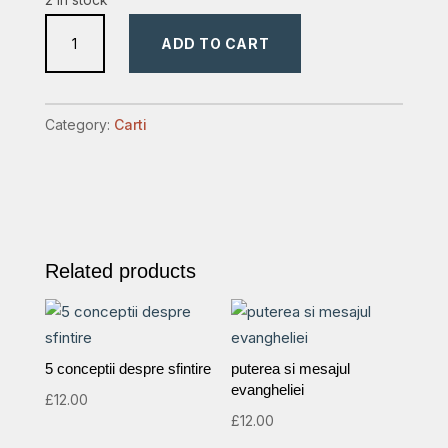
cred,
ADD TO CART
ajuta
necredintei
mele
Category:
Carti
quantity
Related products
5 conceptii despre sfintire
puterea si mesajul
evangheliei
£
12.00
£
12.00