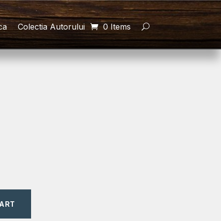
ca
Colectia Autorului
0 Items
CART