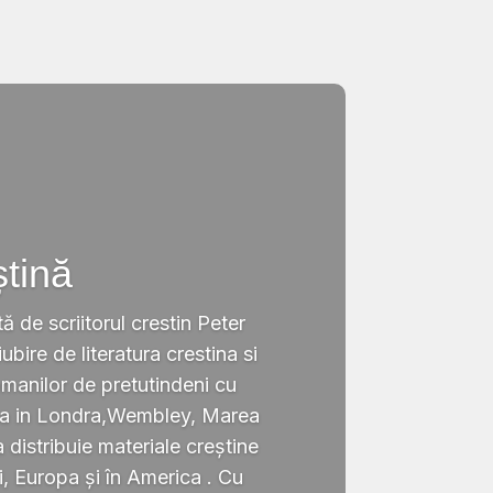
ștină
tă de scriitorul crestin Peter
ubire de literatura crestina si
omanilor de pretutindeni cu
ata in Londra,Wembley, Marea
a distribuie materiale creștine
i, Europa și în America . Cu