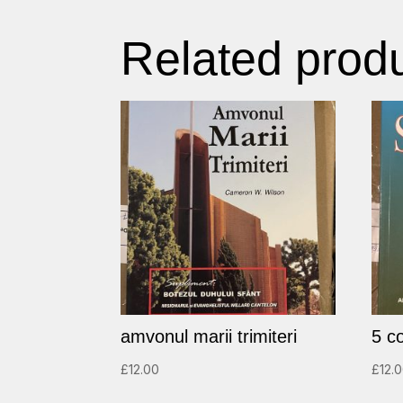
Related prod
amvonul marii trimiteri
5 co
£
12.00
£
12.