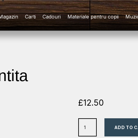
Magazin
Carti
Cadouri
Materiale pentru copii
Muzi
ntita
£
12.50
credinta
ADD TO 
neclintita