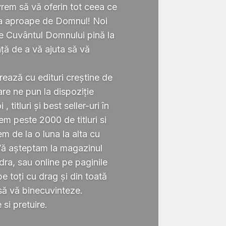
rem să vă oferin tot ceea ce
ta aproape de Domnul! Noi
te Cuvântul Domnului pină la
ță de a vă ajuta să vă
.
rează cu edituri creștine de
re ne pun la dispoziție
 titluri și best seller-uri în
 peste 2000 de titluri si
em de la o luna la alta cu
Vă așteptam la magazinul
ra, sau online pe paginile
 toți cu drag și din toată
să vă binecuvinteze.
si pretuire.