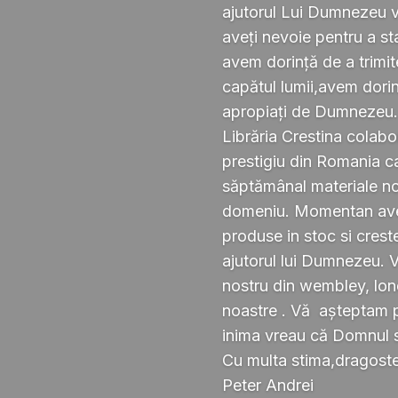
ajutorul Lui Dumnezeu v
aveți nevoie pentru a s
avem dorință de a trimi
capătul lumii,avem dorin
apropiați de Dumnezeu
Librăria Crestina colabo
prestigiu din Romania ca
săptămânal materiale noi ,
domeniu. Momentan avem
produse in stoc si crest
ajutorul lui Dumnezeu. 
nostru din wembley, lond
noastre . Vă așteptam pe
inima vreau că Domnul 
Cu multa stima,dragoste 
Peter Andrei