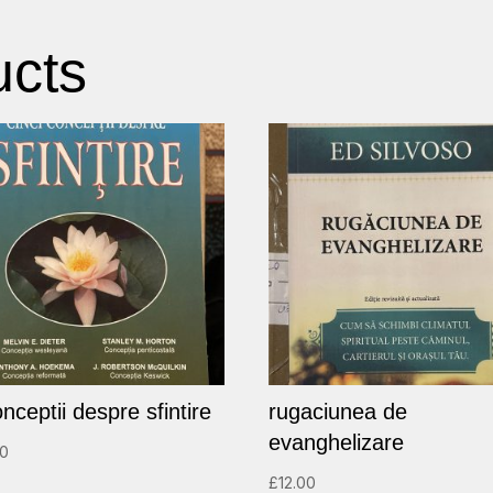
ucts
nceptii despre sfintire
rugaciunea de
evanghelizare
00
£
12.00