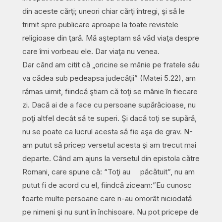
din aceste cărţi; uneori chiar cărţi întregi, şi să le
trimit spre publicare aproape la toate revistele
religioase din ţară. Mă aşteptam să văd viaţa despre
care îmi vorbeau ele. Dar viaţa nu venea.
Dar când am citit că „oricine se mânie pe fratele său
va cădea sub pedeapsa judecăţii” (Matei 5.22), am
rămas uimit, fiindcă ştiam că toţi se mânie în fiecare
zi. Dacă ai de a face cu persoane supărăcioase, nu
poţi altfel decât să te superi. Şi dacă toţi se supără,
nu se poate ca lucrul acesta să fie aşa de grav. N-
am putut să pricep versetul acesta şi am trecut mai
departe. Când am ajuns la versetul din epistola către
Romani, care spune că: “Toţi au păcătuit”, nu am
putut fi de acord cu el, fiindcă ziceam:”Eu cunosc
foarte multe persoane care n-au omorât niciodată
pe nimeni şi nu sunt în închisoare. Nu pot pricepe de