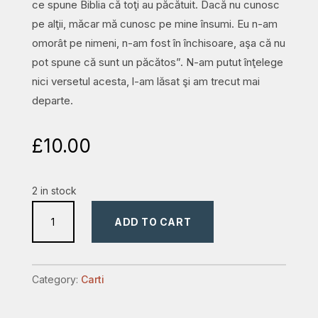
ce spune Biblia că toţi au păcătuit. Dacă nu cunosc
pe alţii, măcar mă cunosc pe mine însumi. Eu n-am
omorât pe nimeni, n-am fost în închisoare, aşa că nu
pot spune că sunt un păcătos”. N-am putut înţelege
nici versetul acesta, l-am lăsat şi am trecut mai
departe.
£
10.00
2 in stock
Cum
ADD TO CART
m-
am
întors
Category:
Carti
la
Dumnezeu