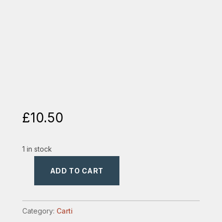
£
10.50
1 in stock
ADD TO CART
demon:memorii
quantity
Category:
Carti