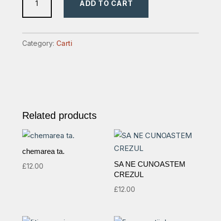
ADD TO CART
interconfesională
a
lui
Category:
Carti
Richard
Wurmbrand
quantity
Related products
chemarea ta.
SA NE CUNOASTEM
£
12.00
CREZUL
£
12.00