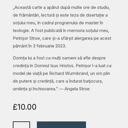
„Această carte a apărut după multe ore de studiu,
de frământări, lectură și este teza de disertație a
soțului meu, în cadrul programului de master în
teologie. A fost publicată în memoria soțului meu,
Petrișor Stroe, care și-a sfârșit alergarea pe acest
pământ în 3 februarie 2023.
Dorința lui a fost ca mulți oameni să afle despre
credința în Domnul Isus Hristos. Petrișor l-a luat ca
model de viață pe Richard Wurmbrand, un om plin
de putere și credință, care a îndurat batjocura,
umilința și închisoarea.” — Angela Stroe
£
10.00
Dimensiunea