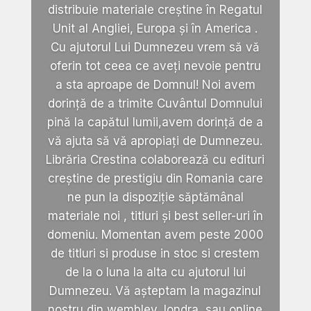
distribuie materiale creștine în Regatul
Unit al Angliei, Europa și în America .
Cu ajutorul Lui Dumnezeu vrem să vă
oferin tot ceea ce aveți nevoie pentru
a sta aproape de Domnul! Noi avem
dorință de a trimite Cuvântul Domnului
pină la capătul lumii,avem dorință de a
vă ajuta să vă apropiați de Dumnezeu.
Librăria Crestina colaborează cu edituri
creștine de prestigiu din Romania care
ne pun la dispoziție săptămânal
materiale noi , titluri și best seller-uri în
domeniu. Momentan avem peste 2000
de titluri si produse in stoc si crestem
de la o luna la alta cu ajutorul lui
Dumnezeu. Vă așteptam la magazinul
nostru din wembley, londra, sau online