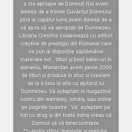
a sta aproape de Domnul! Noi avem
dorință de a trimite Cuvântul Domnului
pină la capătul lumii,avem dorință de a
vă ajuta să vă apropiați de Dumnezeu.
Librăria Crestina colaborează cu edituri
creștine de prestigiu din Romania care
ne pun la dispoziție săptămânal
materiale noi , titluri și best seller-uri în
domeniu. Momentan avem peste 2000
de titluri si produse in stoc si crestem
de la o luna la alta cu ajutorul lui
Dumnezeu. Vă așteptam la magazinul
nostru din wembley, londra, sau online
pe paginile noastre . Vă așteptam pe
toți cu drag și din toată inima vreau că
Domnul să vă binecuvinteze.
Cu multa stima,dragoste si pretuire.