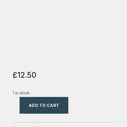
£
12.50
1 in stock
ADD TO CART
dogmatica
bisericii
Lui