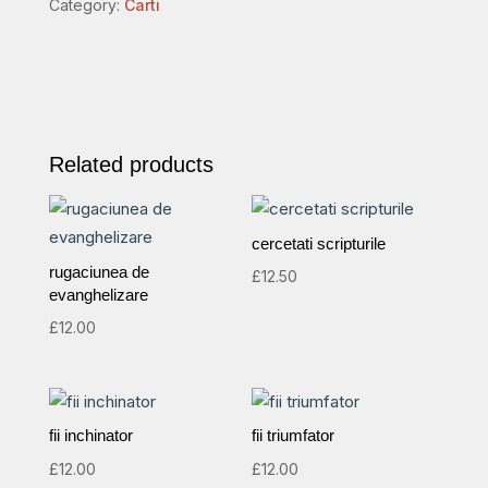
Category:
Carti
Dumnezeu
quantity
Related products
cercetati scripturile
rugaciunea de
£
12.50
evanghelizare
£
12.00
fii inchinator
fii triumfator
£
12.00
£
12.00