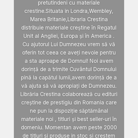
pretutindeni cu materiale
crestine.Situata in Londra,Wembley,
Marea Britanie,Libraria Crestina
distribuie materiale creștine în Regatul
Unit al Angliei, Europa și în America .
Cu ajutorul Lui Dumnezeu vrem să vă
oferin tot ceea ce aveți nevoie pentru
a sta aproape de Domnul! Noi avem
dorință de a trimite Cuvântul Domnului
pină la capătul lumii,avem dorință de a
vă ajuta să vă apropiați de Dumnezeu.
Librăria Crestina colaborează cu edituri
creștine de prestigiu din Romania care
ne pun la dispoziție săptămânal
materiale noi , titluri și best seller-uri în
domeniu. Momentan avem peste 2000
de titluri si produse in stoc si crestem