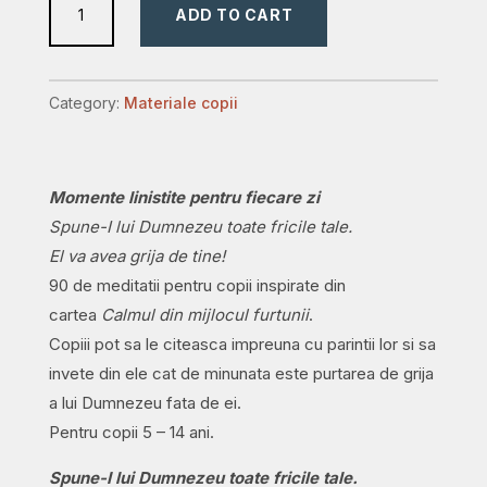
ADD TO CART
Prietenul
meu
quantity
Category:
Materiale copii
Momente linistite pentru fiecare zi
Spune-I lui Dumnezeu toate fricile tale.
El va avea grija de tine!
90 de meditatii pentru copii inspirate din
cartea
Calmul din mijlocul furtunii
.
Copiii pot sa le citeasca impreuna cu parintii lor si sa
invete din ele cat de minunata este purtarea de grija
a lui Dumnezeu fata de ei.
Pentru copii 5 – 14 ani.
Spune-I lui Dumnezeu toate fricile tale.