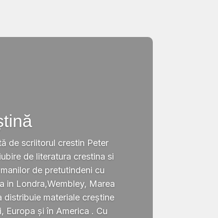
ștină
tă de scriitorul crestin Peter
ubire de literatura crestina si
omanilor de pretutindeni cu
ata in Londra,Wembley, Marea
a distribuie materiale creștine
i, Europa și în America . Cu