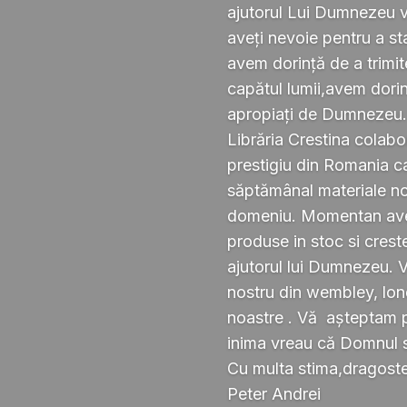
ajutorul Lui Dumnezeu v
aveți nevoie pentru a s
avem dorință de a trimi
capătul lumii,avem dorin
apropiați de Dumnezeu
Librăria Crestina colabo
prestigiu din Romania ca
săptămânal materiale noi ,
domeniu. Momentan avem
produse in stoc si crest
ajutorul lui Dumnezeu. 
nostru din wembley, lond
noastre . Vă așteptam pe
inima vreau că Domnul 
Cu multa stima,dragoste 
Peter Andrei