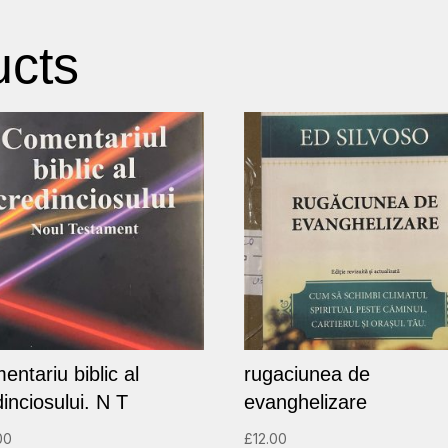
ucts
entariu biblic al
rugaciunea de
inciosului. N T
evanghelizare
00
£
12.00