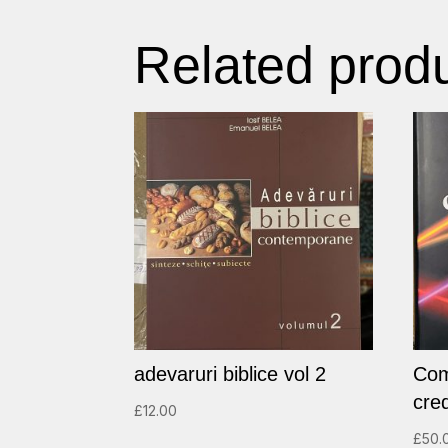
Related prod
adevaruri biblice vol 2
Com
cred
£
12.00
£
50.