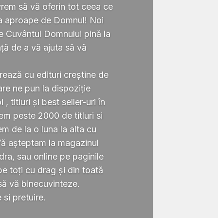
rem să vă oferin tot ceea ce
ta aproape de Domnul! Noi
te Cuvântul Domnului pină la
ță de a vă ajuta să vă
.
rează cu edituri creștine de
re ne pun la dispoziție
 titluri și best seller-uri în
 peste 2000 de titluri si
em de la o luna la alta cu
Vă așteptam la magazinul
ra, sau online pe paginile
 toți cu drag și din toată
să vă binecuvinteze.
si pretuire.