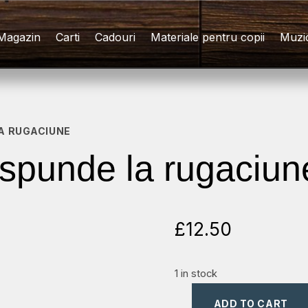
Magazin
Carti
Cadouri
Materiale pentru copii
Muzi
A RUGACIUNE
punde la rugaciun
£
12.50
1 in stock
ADD TO CART