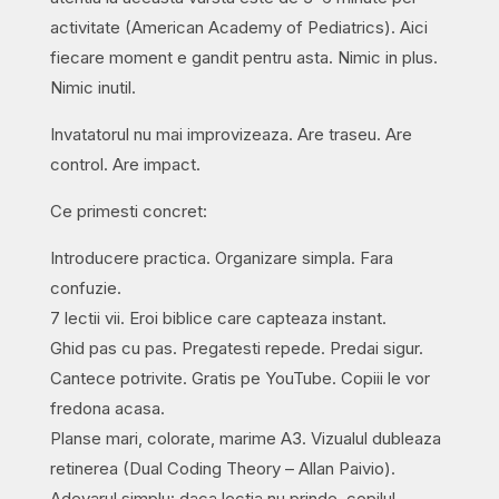
activitate (American Academy of Pediatrics). Aici
fiecare moment e gandit pentru asta. Nimic in plus.
Nimic inutil.
Invatatorul nu mai improvizeaza. Are traseu. Are
control. Are impact.
Ce primesti concret:
Introducere practica. Organizare simpla. Fara
confuzie.
7 lectii vii. Eroi biblice care capteaza instant.
Ghid pas cu pas. Pregatesti repede. Predai sigur.
Cantece potrivite. Gratis pe YouTube. Copiii le vor
fredona acasa.
Planse mari, colorate, marime A3. Vizualul dubleaza
retinerea (Dual Coding Theory – Allan Paivio).
Adevarul simplu: daca lectia nu prinde, copilul