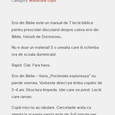
Category:
Materiale copii
lectii
biblice
pentru
Eroi din Biblie este un manual de 7 lectii biblice
prescolari
pentru prescolari discutand despre cativa eroi din
quantity
Biblie, folositi de Dumnezeu.
Nu e doar un material! E o unealta care iti schimba
ora de scoala duminicala!
Rapid. Clar. Fara haos.
Eroi din Biblie – Seria „Prichindeii exploreaza” nu
pierde vremea. Vorbeste direct pe limba copiilor de
2–4 ani. Structura limpede. Idei care se prind. Lectii
care raman.
Copiii mici nu au rabdare. Cercetarile arata ca
atentia la aceasta varsta este de 3–6 minute per