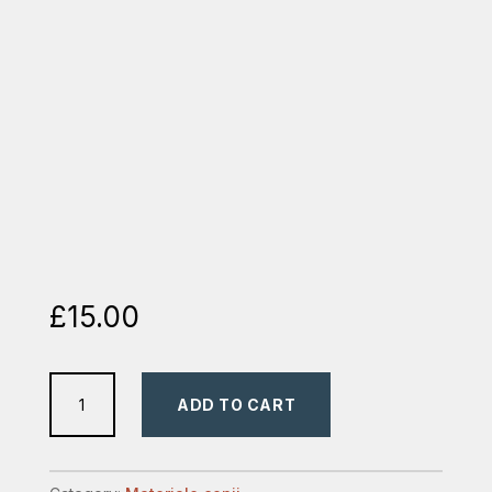
£
15.00
Eroi
ADD TO CART
din
Biblie
–