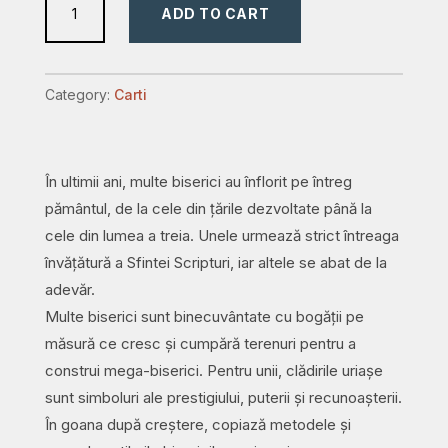
ADD TO CART
spiritual
în
biserică
Category:
Carti
quantity
În ultimii ani, multe biserici au înflorit pe întreg
pământul, de la cele din țările dezvoltate până la
cele din lumea a treia. Unele urmează strict întreaga
învățătură a Sfintei Scripturi, iar altele se abat de la
adevăr.
Multe biserici sunt binecuvântate cu bogății pe
măsură ce cresc și cumpără terenuri pentru a
construi mega-biserici. Pentru unii, clădirile uriașe
sunt simboluri ale prestigiului, puterii și recunoașterii.
În goana după creștere, copiază metodele și