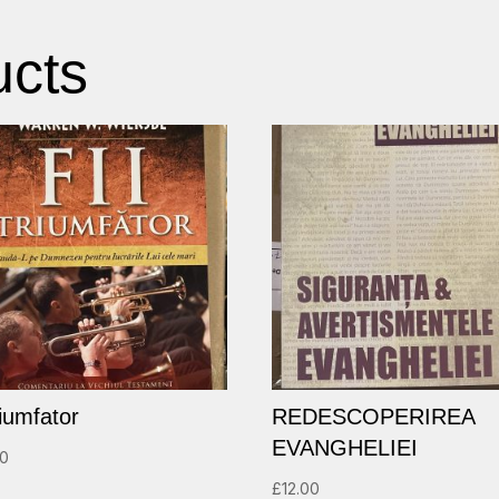
ucts
triumfator
REDESCOPERIREA
EVANGHELIEI
00
£
12.00