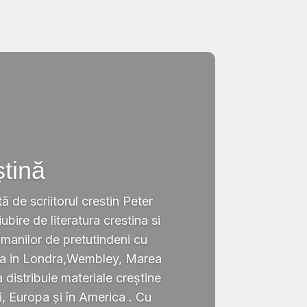
ștină
tă de scriitorul crestin Peter
ubire de literatura crestina si
omanilor de pretutindeni cu
ata in Londra,Wembley, Marea
a distribuie materiale creștine
i, Europa și în America . Cu