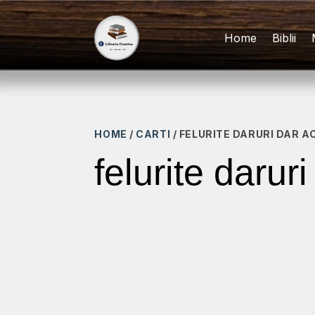
Home
Biblii
HOME
/
CARTI
/ FELURITE DARURI DAR A
felurite darur