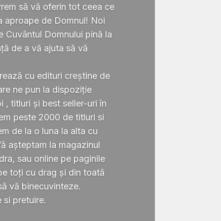
rem să vă oferin tot ceea ce
ta aproape de Domnul! Noi
te Cuvântul Domnului pină la
ță de a vă ajuta să vă
.
rează cu edituri creștine de
re ne pun la dispoziție
 titluri și best seller-uri în
 peste 2000 de titluri si
em de la o luna la alta cu
Vă așteptam la magazinul
ra, sau online pe paginile
 toți cu drag și din toată
să vă binecuvinteze.
si pretuire.