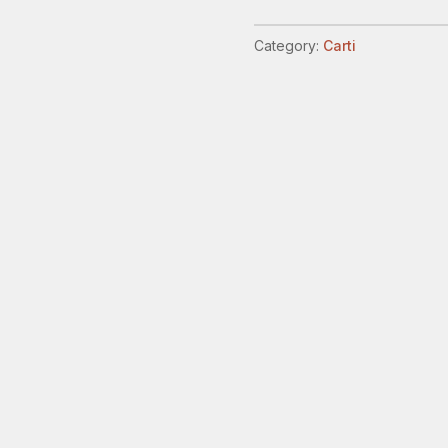
dar
acelasi
Category:
Carti
duh
quantity