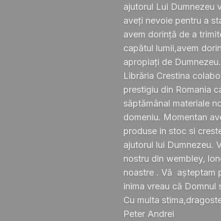
ajutorul Lui Dumnezeu v
aveți nevoie pentru a s
avem dorință de a trimi
capătul lumii,avem dorin
apropiați de Dumnezeu
Librăria Crestina colabo
prestigiu din Romania ca
săptămânal materiale noi ,
domeniu. Momentan avem
produse in stoc si crest
ajutorul lui Dumnezeu. 
nostru din wembley, lond
noastre . Vă așteptam pe
inima vreau că Domnul 
Cu multa stima,dragoste 
Peter Andrei