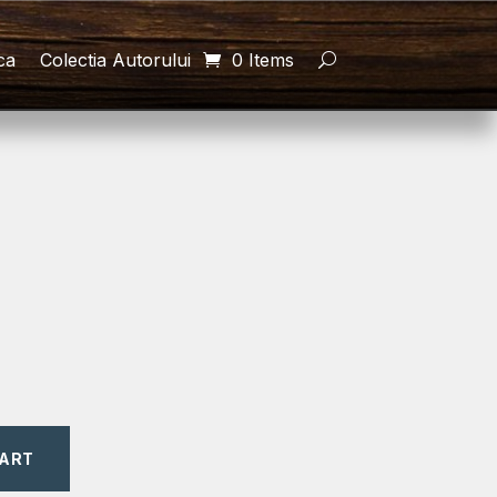
ca
Colectia Autorului
0 Items
CART