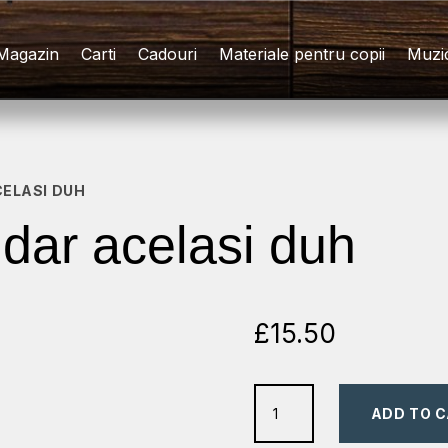
Magazin
Carti
Cadouri
Materiale pentru copii
Muzi
CELASI DUH
i dar acelasi duh
£
15.50
felurite
ADD TO 
daruri