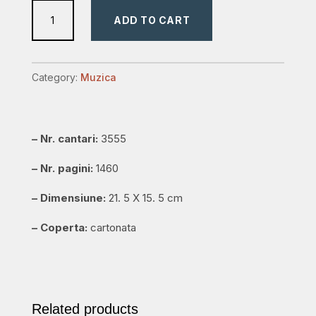
Harfa
ADD TO CART
-
Culegere
de
Category:
Muzica
cantari
quantity
– Nr. cantari:
3555
– Nr. pagini:
1460
– Dimensiune:
21. 5 X 15. 5 cm
– Coperta:
cartonata
Related products