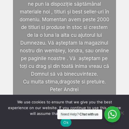
ne pun la dispoziție săptămânal
materiale noi , titluri și best seller-uri în
domeniu. Momentan avem peste 2000
de titluri si produse in stoc si crestem
de la o luna la alta cu ajutorul lui
Dumnezeu. Vă așteptam la magazinul
nostru din wembley, londra, sau online
pe paginile noastre . Vă așteptam pe
toți cu drag și din toată inima vreau că
Domnul să vă binecuvinteze.
Cu multa stima,dragoste si pretuire.
Peter Andrei
We use cookies to ensure that we give you the best
experience on our website. If you continue to use this site we
will assume that you are happy with it.
Need Help?
Chat with us
Ok