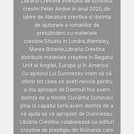
Libraria Crestina înființată de scriitorul
crestin Peter Andrei in anul 2020,din
iubire de literatura crestina si dorinta
de ajutorare a romanilor de
pretutindeni cu materiale
crestine.Situata in Londra,Wembley,
Marea Britanie,Libraria Crestina
distribuie materiale creștine în Regatul
Unit al Angliei, Europa și în America .
Cu ajutorul Lui Dumnezeu vrem să vă
oferin tot ceea ce aveți nevoie pentru
a sta aproape de Domnul! Noi avem
dorință de a trimite Cuvântul Domnului
pină la capătul lumii,avem dorință de a
vă ajuta să vă apropiați de Dumnezeu.
Librăria Crestina colaborează cu edituri
creștine de prestigiu din Romania care