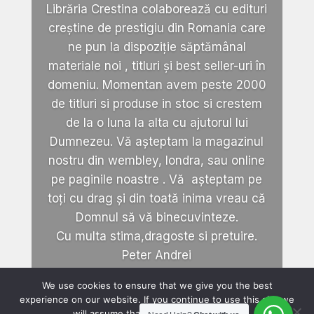
Librăria Crestina colaborează cu edituri
creștine de prestigiu din Romania care
ne pun la dispoziție săptămânal
materiale noi , titluri și best seller-uri în
domeniu. Momentan avem peste 2000
de titluri si produse in stoc si crestem
de la o luna la alta cu ajutorul lui
Dumnezeu. Vă așteptam la magazinul
nostru din wembley, londra, sau online
pe paginile noastre . Vă așteptam pe
toți cu drag și din toată inima vreau că
Domnul să vă binecuvinteze.
Cu multa stima,dragoste si pretuire.
Peter Andrei
We use cookies to ensure that we give you the best
experience on our website. If you continue to use this site we
will assume that you are happy with it.