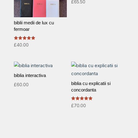
£
65.50
biblii medii de lux cu
fermoar
Rated
£
40.00
5.00
out of 5
biblia interactiva
biblia cu explicatii si
£
60.00
concordanta
Rated
£
70.00
5.00
out of 5