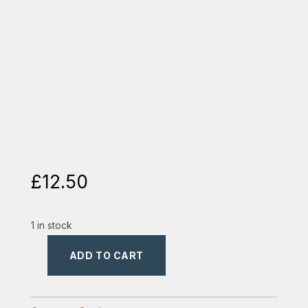
£
12.50
1 in stock
ADD TO CART
idolii
din
preajma