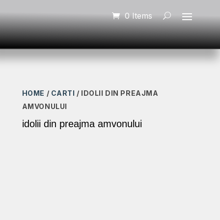
0 Items
HOME
/
CARTI
/ IDOLII DIN PREAJMA
AMVONULUI
idolii din preajma amvonului