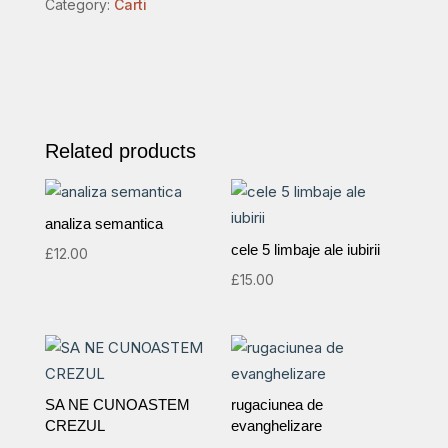
Category:
Carti
amvonului
quantity
Related products
analiza semantica
cele 5 limbaje ale iubirii
£
12.00
£
15.00
SA NE CUNOASTEM
rugaciunea de
CREZUL
evanghelizare