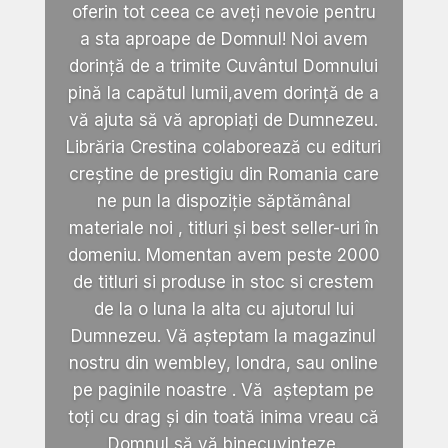
oferin tot ceea ce aveți nevoie pentru
a sta aproape de Domnul! Noi avem
dorință de a trimite Cuvântul Domnului
pină la capătul lumii,avem dorință de a
vă ajuta să vă apropiați de Dumnezeu.
Librăria Crestina colaborează cu edituri
creștine de prestigiu din Romania care
ne pun la dispoziție săptămânal
materiale noi , titluri și best seller-uri în
domeniu. Momentan avem peste 2000
de titluri si produse in stoc si crestem
de la o luna la alta cu ajutorul lui
Dumnezeu. Vă așteptam la magazinul
nostru din wembley, londra, sau online
pe paginile noastre . Vă așteptam pe
toți cu drag și din toată inima vreau că
Domnul să vă binecuvinteze.