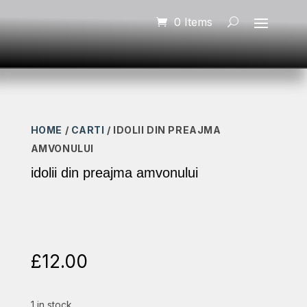
0 Items
HOME
/
CARTI
/ IDOLII DIN PREAJMA
AMVONULUI
idolii din preajma amvonului
£
12.00
1 in stock