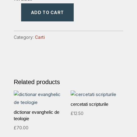
ADD TO CART
idolii
din
preajma
Category:
Carti
amvonului
quantity
Related products
cercetati scripturile
dictionar evanghelic de
£
12.50
teologie
£
70.00