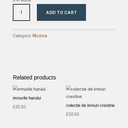
imnurile
ADD TO CART
harului,
harfa
mare
Category:
Muzica
de
cantari
quantity
Related products
imnurile harului
colectie de imnuri crestine
£
25.50
£
20.50