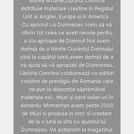
Marea Britanie,Libraria Crestina
distribuie materiale creștine în Regatul
Unit al Angliei, Europa și în America .
Cu ajutorul Lui Dumnezeu vrem să vă
oferin tot ceea ce aveți nevoie pentru
a sta aproape de Domnul! Noi avem
dorință de a trimite Cuvântul Domnului
pină la capătul lumii,avem dorință de a
vă ajuta să vă apropiați de Dumnezeu.
Librăria Crestina colaborează cu edituri
creștine de prestigiu din Romania care
ne pun la dispoziție săptămânal
materiale noi , titluri și best seller-uri în
domeniu. Momentan avem peste 2000
de titluri si produse in stoc si crestem
de la o luna la alta cu ajutorul lui
Dumnezeu. Vă așteptam la magazinul