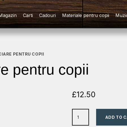
Magazin
Carti
Cadouri
Materiale pentru copii
Muzi
NCIARE PENTRU COPII
are pentru copii
£
12.50
lectii
ADD TO 
financiare