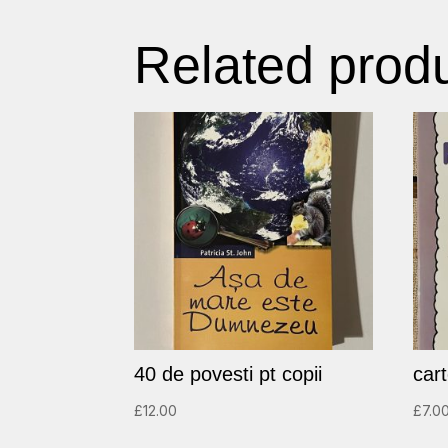
Related prod
40 de povesti pt copii
car
£
12.00
£
7.0