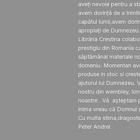
aveți nevoie pentru a s
avem dorință de a trimi
capătul lumii,avem dorin
apropiați de Dumnezeu
Librăria Crestina colabo
prestigiu din Romania ca
săptămânal materiale noi ,
domeniu. Momentan avem
produse in stoc si crest
ajutorul lui Dumnezeu. 
nostru din wembley, lond
noastre . Vă așteptam pe
inima vreau că Domnul 
Cu multa stima,dragoste 
Peter Andrei