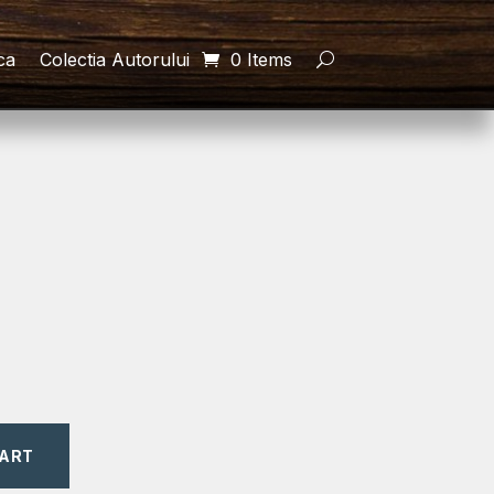
ca
Colectia Autorului
0 Items
CART