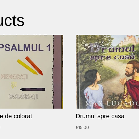
ucts
te de colorat
Drumul spre casa
0
£
15.00