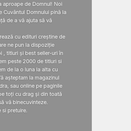
ta aproape de Domnul! Noi
te Cuvântul Domnului pină la
ță de a vă ajuta să vă
.
rează cu edituri creștine de
re ne pun la dispoziție
 titluri și best seller-uri în
 peste 2000 de titluri si
em de la o luna la alta cu
Vă așteptam la magazinul
ra, sau online pe paginile
 toți cu drag și din toată
să vă binecuvinteze.
si pretuire.