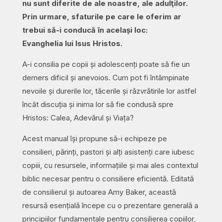
nu sunt diferite de ale noastre, ale adulţilor.
Prin urmare, sfaturile pe care le oferim ar
trebui să-i conducă în același loc:
Evanghelia lui Isus Hristos.
A-i consilia pe copii și adolescenți poate să fie un
demers dificil și anevoios. Cum pot fi întâmpinate
nevoile și durerile lor, tăcerile și răzvrătirile lor astfel
încât discuția și inima lor să fie condusă spre
Hristos: Calea, Adevărul și Viața?
Acest manual își propune să-i echipeze pe
consilieri, părinți, pastori și alți asistenți care iubesc
copiii, cu resursele, informațiile și mai ales contextul
biblic necesar pentru o consiliere eficientă. Editată
de consilierul și autoarea Amy Baker, această
resursă esențială începe cu o prezentare generală a
principiilor fundamentale pentru consilierea copiilor,