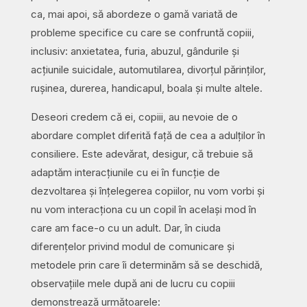
ca, mai apoi, să abordeze o gamă variată de
probleme specifice cu care se confruntă copiii,
inclusiv: anxietatea, furia, abuzul, gândurile și
acțiunile suicidale, automutilarea, divorțul părinților,
rușinea, durerea, handicapul, boala și multe altele.
Deseori credem că ei, copiii, au nevoie de o
abordare complet diferită față de cea a adulților în
consiliere. Este adevărat, desigur, că trebuie să
adaptăm interacțiunile cu ei în funcție de
dezvoltarea și înțelegerea copiilor, nu vom vorbi și
nu vom interacționa cu un copil în același mod în
care am face-o cu un adult. Dar, în ciuda
diferențelor privind modul de comunicare și
metodele prin care îi determinăm să se deschidă,
observațiile mele după ani de lucru cu copiii
demonstrează următoarele: