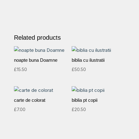
quantity
Related products
noapte buna Doamne
biblia cu ilustratii
£
15.50
£
50.50
carte de colorat
biblia pt copii
£
7.00
£
20.50