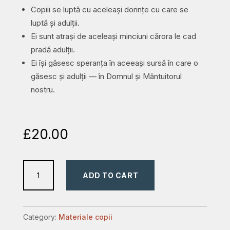
Copiii se luptă cu aceleași dorințe cu care se
luptă și adulții.
Ei sunt atrași de aceleași minciuni cărora le cad
pradă adulții.
Ei își găsesc speranța în aceeași sursă în care o
găsesc și adulții — în Domnul și Mântuitorul
nostru.
£
20.00
Manual
ADD TO CART
de
consiliere
a
Category:
Materiale copii
copiilor