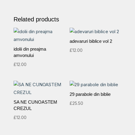
articole
quantity
Related products
adevaruri biblice vol 2
idolii din preajma
£
12.00
amvonului
£
12.00
29 parabole din biblie
SA NE CUNOASTEM
£
25.50
CREZUL
£
12.00