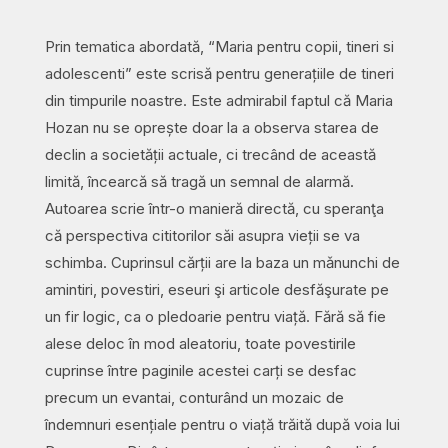
Prin tematica abordată, “Maria pentru copii, tineri si
adolescenti” este scrisă pentru generațiile de tineri
din timpurile noastre. Este admirabil faptul că Maria
Hozan nu se oprește doar la a observa starea de
declin a societății actuale, ci trecând de această
limită, încearcă să tragă un semnal de alarmă.
Autoarea scrie într-o manieră directă, cu speranţa
că perspectiva cititorilor săi asupra vieții se va
schimba. Cuprinsul cărții are la baza un mǎnunchi de
amintiri, povestiri, eseuri şi articole desfăşurate pe
un fir logic, ca o pledoarie pentru viață. Fără să fie
alese deloc în mod aleatoriu, toate povestirile
cuprinse între paginile acestei carți se desfac
precum un evantai, conturând un mozaic de
îndemnuri esențiale pentru o viață trăită după voia lui