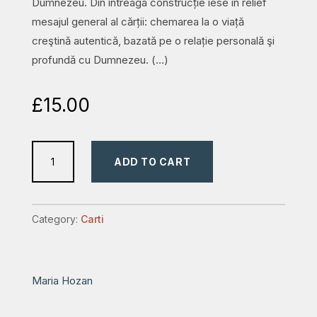
Dumnezeu. Din întreaga construcție iese în relief
mesajul general al cărții: chemarea la o viață
creştină autentică, bazată pe o relație personală şi
profundă cu Dumnezeu. (…)
£
15.00
Maria
ADD TO CART
pentru
copii,
adolescenți
Category:
Carti
și
tineri:
Amintiri,
Maria Hozan
povestiri,
eseuri,